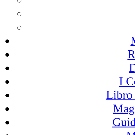
R
I C
Libro
Mage
Guid