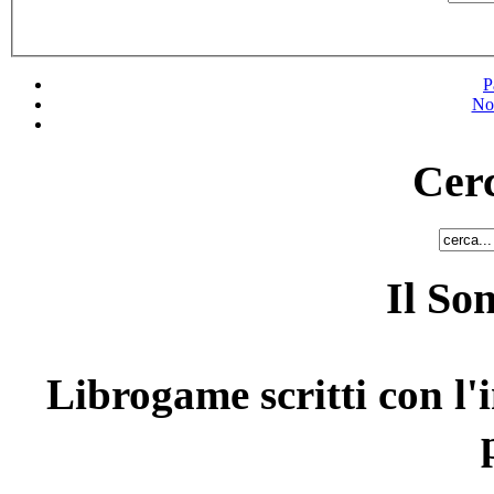
P
No
Cerc
Il So
Librogame scritti con l'i