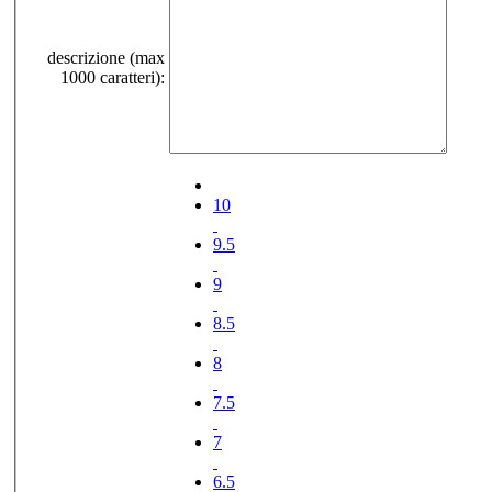
descrizione (max
1000 caratteri):
10
9.5
9
8.5
8
7.5
7
6.5