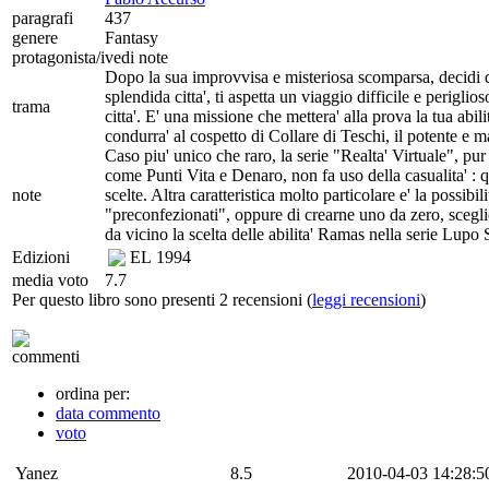
paragrafi
437
genere
Fantasy
protagonista/i
vedi note
Dopo la sua improvvisa e misteriosa scomparsa, decidi di 
splendida citta', ti aspetta un viaggio difficile e perigli
trama
citta'. E' una missione che mettera' alla prova la tua abi
condurra' al cospetto di Collare di Teschi, il potente e 
Caso piu' unico che raro, la serie "Realta' Virtuale", pu
come Punti Vita e Denaro, non fa uso della casualita' : q
note
scelte. Altra caratteristica molto particolare e' la possibil
"preconfezionati", oppure di crearne uno da zero, sceglie
da vicino la scelta delle abilita' Ramas nella serie Lupo S
Edizioni
EL
1994
media voto
7.7
Per questo libro sono presenti 2 recensioni (
leggi recensioni
)
commenti
ordina per:
data commento
voto
Yanez
8.5
2010-04-03 14:28:5