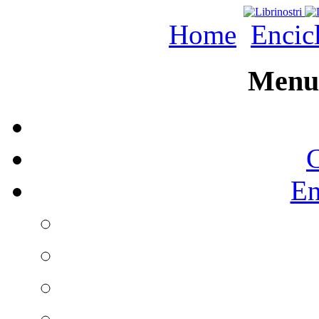
Home
Encic
Menu 
C
En