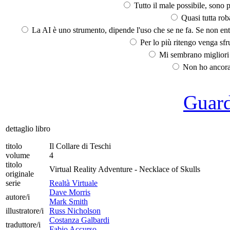
Tutto il male possibile, sono p
Quasi tutta rob
La AI è uno strumento, dipende l'uso che se ne fa. Se non ent
Per lo più ritengo venga sfru
Mi sembrano migliori d
Non ho ancora 
Guarda
dettaglio libro
titolo
Il Collare di Teschi
volume
4
titolo
Virtual Reality Adventure - Necklace of Skulls
originale
serie
Realtà Virtuale
Dave Morris
autore/i
Mark Smith
illustratore/i
Russ Nicholson
Costanza Galbardi
traduttore/i
Fabio Accurso