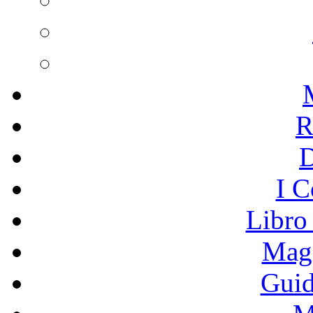
R
I C
Libro
Mage
Guid