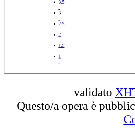
3.5
3
2.5
2
1.5
1
validato
XH
Questo/a opera è pubblic
C