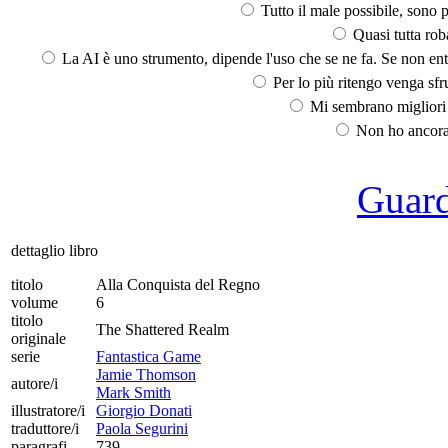
Tutto il male possibile, sono p
Quasi tutta rob
La AI è uno strumento, dipende l'uso che se ne fa. Se non ent
Per lo più ritengo venga sfru
Mi sembrano migliori d
Non ho ancora 
Guarda
dettaglio libro
titolo
Alla Conquista del Regno
volume
6
titolo
The Shattered Realm
originale
serie
Fantastica Game
Jamie Thomson
autore/i
Mark Smith
illustratore/i
Giorgio Donati
traduttore/i
Paola Segurini
paragrafi
739