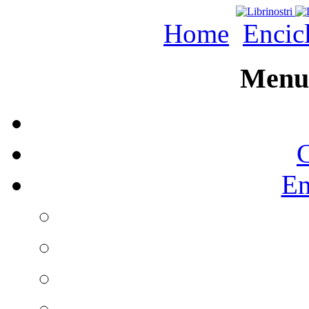
Home
Encic
Menu 
C
En