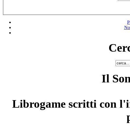
P
No
Cerc
Il So
Librogame scritti con l'i