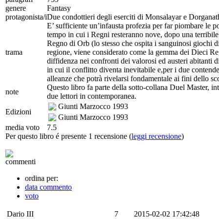
genere
Fantasy
protagonista/i
Due condottieri degli eserciti di Monsalayar e Dorganat
E’ sufficiente un’infausta profezia per far piombare le 
tempo in cui i Regni resteranno nove, dopo una terribile
Regno di Orb (lo stesso che ospita i sanguinosi giochi d
trama
regione, viene considerato come la gemma dei Dieci Regn
diffidenza nei confronti dei valorosi ed austeri abitanti
in cui il conflitto diventa inevitabile e,per i due contend
alleanze che potrà rivelarsi fondamentale ai fini dello sc
Questo libro fa parte della sotto-collana Duel Master, i
note
due lettori in contemporanea.
Giunti Marzocco
1993
Edizioni
Giunti Marzocco
1993
media voto
7.5
Per questo libro é presente 1 recensione (
leggi recensione
)
commenti
ordina per:
data commento
voto
Dario III
7
2015-02-02 17:42:48