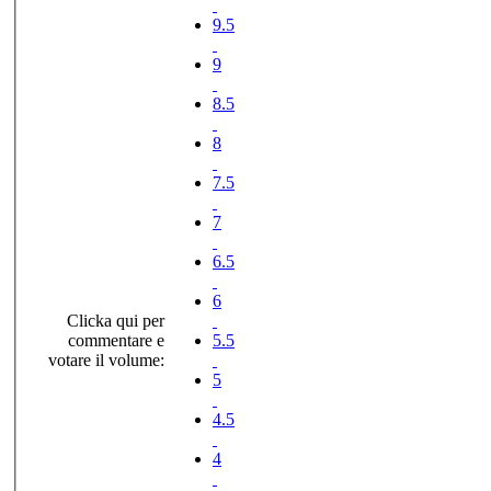
9.5
9
8.5
8
7.5
7
6.5
6
Clicka qui per
commentare e
5.5
votare il volume:
5
4.5
4