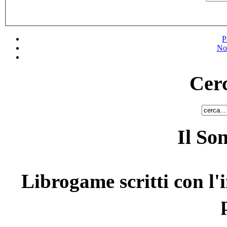
P
No
Cerc
Il So
Librogame scritti con l'i