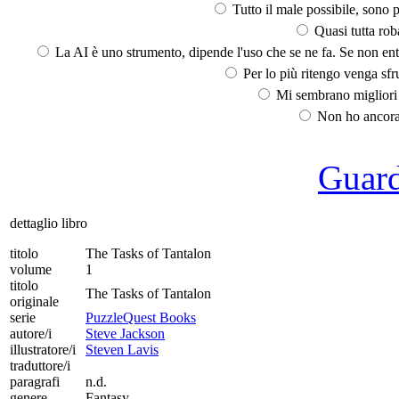
Tutto il male possibile, sono p
Quasi tutta rob
La AI è uno strumento, dipende l'uso che se ne fa. Se non ent
Per lo più ritengo venga sfru
Mi sembrano migliori d
Non ho ancora 
Guarda
dettaglio libro
titolo
The Tasks of Tantalon
volume
1
titolo
The Tasks of Tantalon
originale
serie
PuzzleQuest Books
autore/i
Steve Jackson
illustratore/i
Steven Lavis
traduttore/i
paragrafi
n.d.
genere
Fantasy