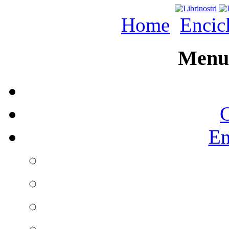
Home
Encic
Menu 
C
En