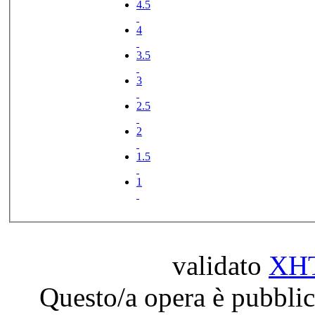
4.5
4
3.5
3
2.5
2
1.5
1
validato
XH
Questo/a opera è pubblic