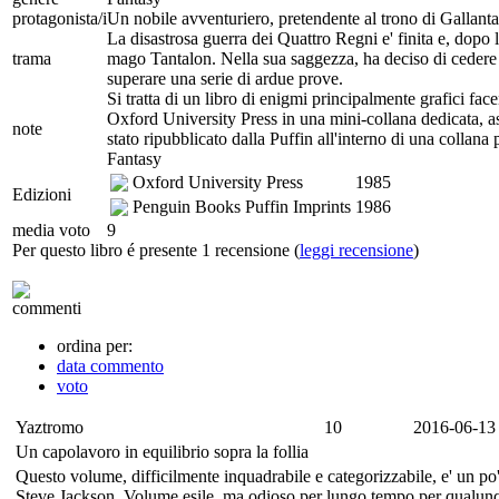
protagonista/i
Un nobile avventuriero, pretendente al trono di Gallanta
La disastrosa guerra dei Quattro Regni e' finita e, dopo 
trama
mago Tantalon. Nella sua saggezza, ha deciso di cedere l
superare una serie di ardue prove.
Si tratta di un libro di enigmi principalmente grafici fac
Oxford University Press in una mini-collana dedicata, a
note
stato ripubblicato dalla Puffin all'interno di una collan
Fantasy
Oxford University Press
1985
Edizioni
Penguin Books Puffin Imprints
1986
media voto
9
Per questo libro é presente 1 recensione (
leggi recensione
)
commenti
ordina per:
data commento
voto
Yaztromo
10
2016-06-13
Un capolavoro in equilibrio sopra la follia
Questo volume, difficilmente inquadrabile e categorizzabile, e' un po' l'
Steve Jackson. Volume esile, ma odioso per lungo tempo per qualunqu