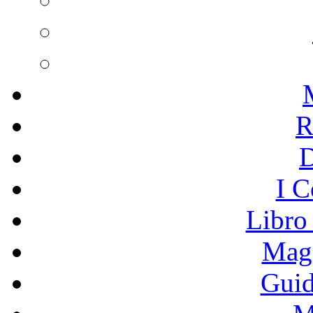
R
I C
Libro
Mage
Guid