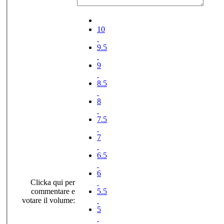
10
9.5
9
8.5
8
7.5
7
6.5
6
Clicka qui per
commentare e
5.5
votare il volume:
5