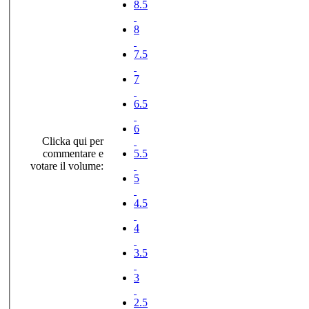
8.5
8
7.5
7
6.5
6
Clicka qui per
commentare e
5.5
votare il volume:
5
4.5
4
3.5
3
2.5