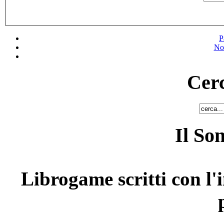
P
No
Cerc
Il So
Librogame scritti con l'i