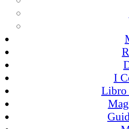
R
I C
Libro
Mage
Guid