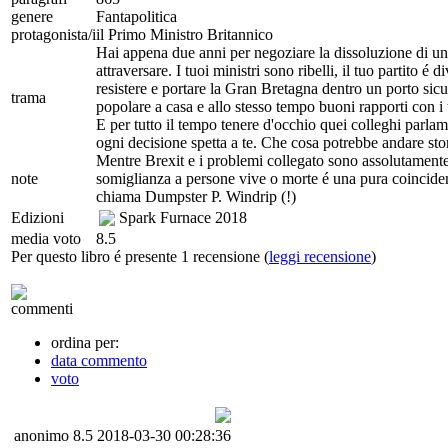
genere
Fantapolitica
protagonista/i
il Primo Ministro Britannico
Hai appena due anni per negoziare la dissoluzione di un'
attraversare. I tuoi ministri sono ribelli, il tuo partito 
resistere e portare la Gran Bretagna dentro un porto sic
trama
popolare a casa e allo stesso tempo buoni rapporti con i 
E per tutto il tempo tenere d'occhio quei colleghi parlame
ogni decisione spetta a te. Che cosa potrebbe andare sto
Mentre Brexit e i problemi collegato sono assolutamente 
note
somiglianza a persone vive o morte é una pura coincidenza
chiama Dumpster P. Windrip (!)
Edizioni
Spark Furnace
2018
media voto
8.5
Per questo libro é presente 1 recensione (
leggi recensione
)
commenti
ordina per:
data commento
voto
anonimo
8.5
2018-03-30 00:28:36