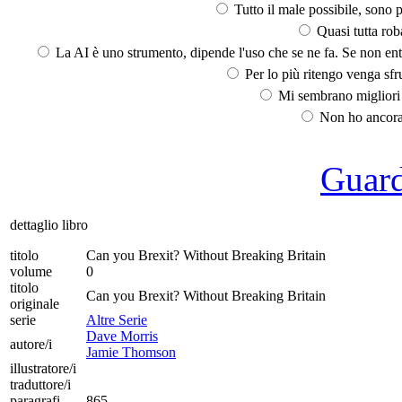
Tutto il male possibile, sono p
Quasi tutta rob
La AI è uno strumento, dipende l'uso che se ne fa. Se non ent
Per lo più ritengo venga sfru
Mi sembrano migliori d
Non ho ancora 
Guarda
dettaglio libro
titolo
Can you Brexit? Without Breaking Britain
volume
0
titolo
Can you Brexit? Without Breaking Britain
originale
serie
Altre Serie
Dave Morris
autore/i
Jamie Thomson
illustratore/i
traduttore/i
paragrafi
865