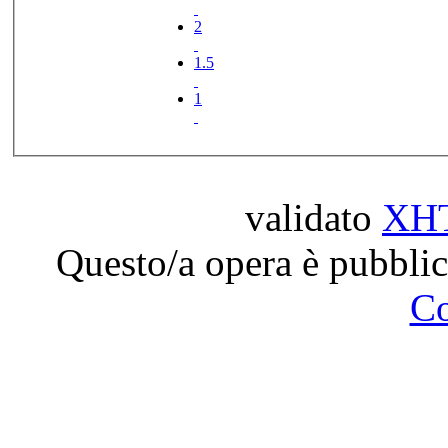
2
1.5
1
validato
XH
Questo/a opera è pubblic
C