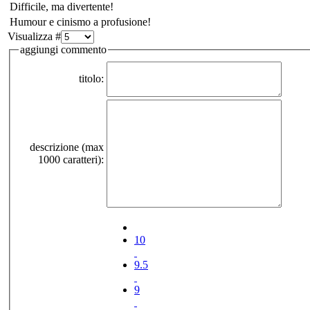
Difficile, ma divertente!
Humour e cinismo a profusione!
Visualizza #
aggiungi commento
titolo:
descrizione (max
1000 caratteri):
10
9.5
9