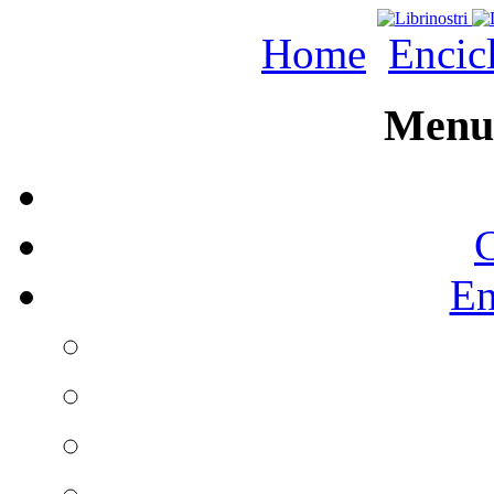
Home
Encic
Menu 
C
En