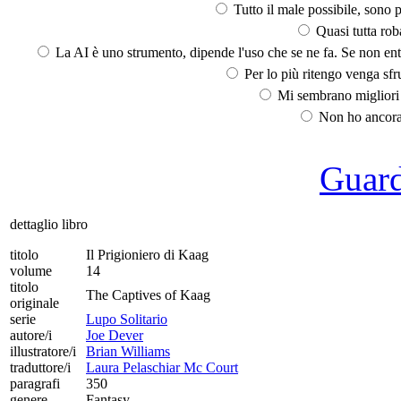
Tutto il male possibile, sono p
Quasi tutta rob
La AI è uno strumento, dipende l'uso che se ne fa. Se non ent
Per lo più ritengo venga sfru
Mi sembrano migliori d
Non ho ancora 
Guarda
dettaglio libro
titolo
Il Prigioniero di Kaag
volume
14
titolo
The Captives of Kaag
originale
serie
Lupo Solitario
autore/i
Joe Dever
illustratore/i
Brian Williams
traduttore/i
Laura Pelaschiar Mc Court
paragrafi
350
genere
Fantasy