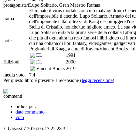
protagonista/i
Lupo Solitario, Gran Maestro Ramas
Eliminato il virus mortale con cui i malvagi druidi Cene
dell'impossibile ti attende, Lupo Solitario. Armato del t
trama
dell'imponente città fortezza di Kaag e sconfiggere l'o
Stella di Cristallo, nonche'tuo migliore amico. La sua vit
Lupo Solitario è stata la prima serie della collana Libro
che più di ogni altra ha reso famosi i libri gioco ed il pr
note
cui una collana di libri fantasy, videogames, gadget vari
Prigionieri di Kaag, a cura di Raven/Vincent Books. I d
EL
1991
Edizioni
EL
2000
Vincent Books
2019
media voto
7.4
Per questo libro é presente 1 recensione (
leggi recensione
)
commenti
ordina per:
data commento
voto
GGigassi
7
2016-05-13 22:28:32