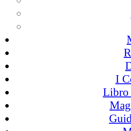
R
I C
Libro
Mage
Guid