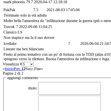
mark phoenix 79
7
2020-04-17 12:18:18
PakPak
7.5
2021-08-03 17:05:06
Terminato solo in età adulta
Molto bella l'atmosfera da "infiltrazione durante la guerra (più o men
Travok
7
2022-09-06 11:04:25
Classico LS
Non stupisce ma fa il suo dovere
Icedlake
7
2026-06-04 21:34:
Lineare ma ben bilanciato
Finito al primo tentativo con un po' di fortuna con la TDD (alias d1
spingono verso la rilettura. Buona l'atmosfera da infiltrazione e fuga.
Visualizza #
«
Inizio
Prec.
1
2
Succ.
Fine
»
Pagina 2 di 2
aggiungi commento
titolo: