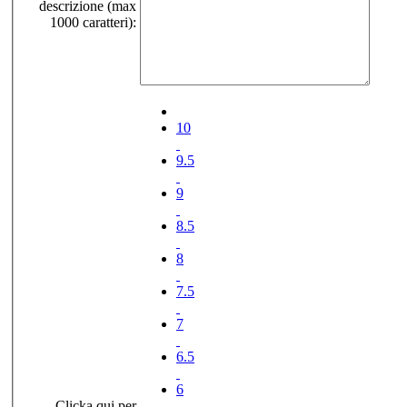
descrizione (max
1000 caratteri):
10
9.5
9
8.5
8
7.5
7
6.5
6
Clicka qui per