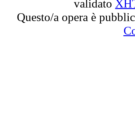
validato
XH
Questo/a opera è pubblic
C