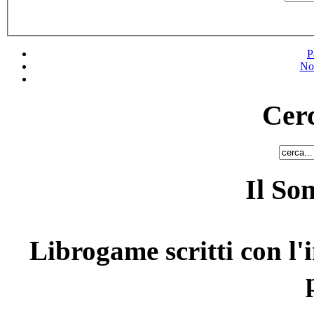
P
No
Cerc
Il So
Librogame scritti con l'i