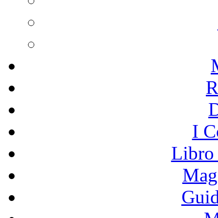
R
I C
Libro
Mage
Guid