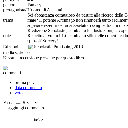
genere
Fantasy
protagonista/i
L'uomo di Analand
Sei abbastanza coraggioso da partire alla ricerca della Co
trama
male? Il potente Arcimago non rinuncerà tanto facilmente
superare esseri mostruosi assetati di sangue, tra cui un
Riedizione Scholastic, cambiano le illustrazioni, la cope
note
Rispetto ai volumi 1-6 cambia lo stile delle copertine c
spin-off Sorcery!
Edizioni
Scholastic Publishing
2018
media voto
0
Nessuna recensione presente per questo libro
commenti
ordina per:
data commento
voto
Visualizza #
aggiungi commento
titolo: