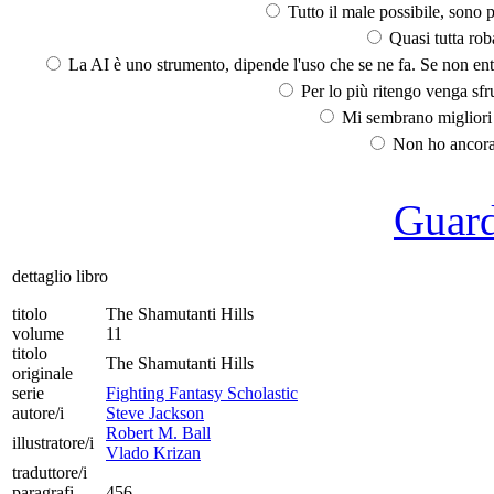
Tutto il male possibile, sono p
Quasi tutta rob
La AI è uno strumento, dipende l'uso che se ne fa. Se non ent
Per lo più ritengo venga sfru
Mi sembrano migliori d
Non ho ancora 
Guarda
dettaglio libro
titolo
The Shamutanti Hills
volume
11
titolo
The Shamutanti Hills
originale
serie
Fighting Fantasy Scholastic
autore/i
Steve Jackson
Robert M. Ball
illustratore/i
Vlado Krizan
traduttore/i
paragrafi
456