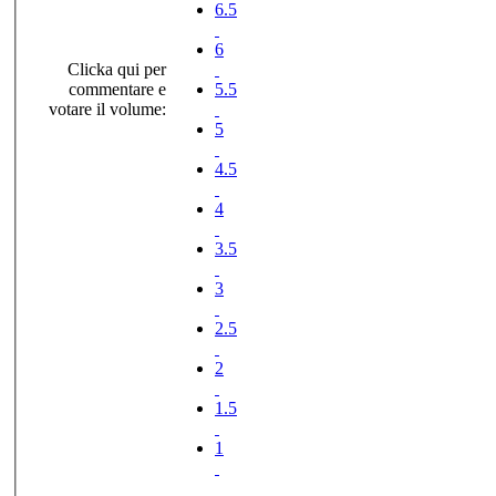
6.5
6
Clicka qui per
commentare e
5.5
votare il volume:
5
4.5
4
3.5
3
2.5
2
1.5
1