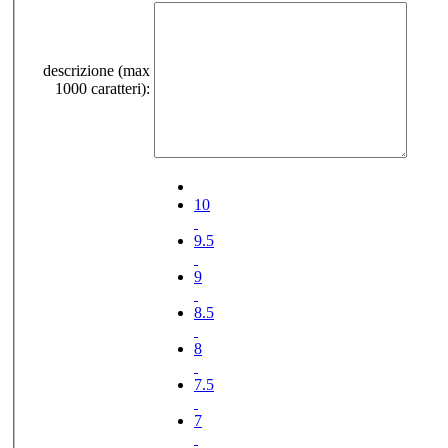
descrizione (max
1000 caratteri):
10
9.5
9
8.5
8
7.5
7