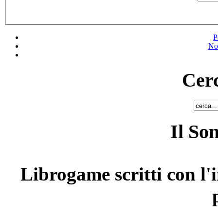
P
No
Cerc
Il So
Librogame scritti con l'i