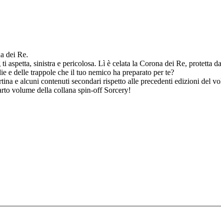
a dei Re.
i aspetta, sinistra e pericolosa. Lì è celata la Corona dei Re, protetta d
die e delle trappole che il tuo nemico ha preparato per te?
rtina e alcuni contenuti secondari rispetto alle precedenti edizioni del v
arto volume della collana spin-off Sorcery!