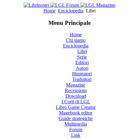
Home
Enciclopedia
Libri
Menu Principale
Home
Chi siamo
Enciclopedia
Libri
Serie
Editori
Autori
Illustratori
Traduttori
Magazine
Recensioni
Download
I Corti di LGL
Libro Game Creator
Magebook editor
Guide strategiche
Multimedia
Forum
Link