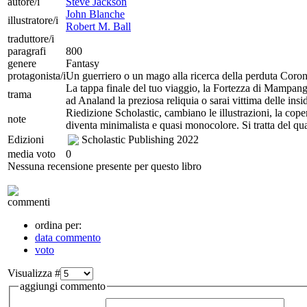
autore/i
Steve Jackson
John Blanche
illustratore/i
Robert M. Ball
traduttore/i
paragrafi
800
genere
Fantasy
protagonista/i
Un guerriero o un mago alla ricerca della perduta Coron
La tappa finale del tuo viaggio, la Fortezza di Mampang t
trama
ad Analand la preziosa reliquia o sarai vittima delle insi
Riedizione Scholastic, cambiano le illustrazioni, la cope
note
diventa minimalista e quasi monocolore. Si tratta del qu
Edizioni
Scholastic Publishing
2022
media voto
0
Nessuna recensione presente per questo libro
commenti
ordina per:
data commento
voto
Visualizza #
aggiungi commento