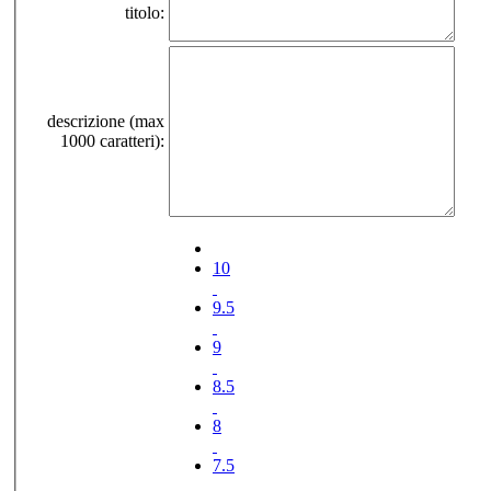
titolo:
descrizione (max
1000 caratteri):
10
9.5
9
8.5
8
7.5