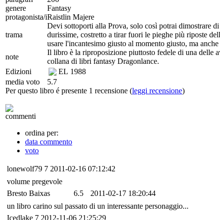
genere
Fantasy
protagonista/i
Raistlin Majere
Devi sottoporti alla Prova, solo così potrai dimostrare 
trama
durissime, costretto a tirar fuori le pieghe più riposte de
usare l'incantesimo giusto al momento giusto, ma anche e
Il libro è la riproposizione piuttosto fedele di una delle
note
collana di libri fantasy Dragonlance.
Edizioni
EL
1988
media voto
5.7
Per questo libro é presente 1 recensione (
leggi recensione
)
commenti
ordina per:
data commento
voto
lonewolf79
7
2011-02-16 07:12:42
volume pregevole
Bresto Baixas
6.5
2011-02-17 18:20:44
un libro carino sul passato di un interessante personaggio...
Icedlake
7
2012-11-06 21:25:29