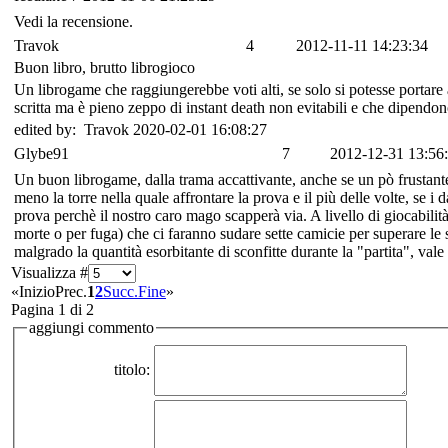
Vedi la recensione.
Travok
4
2012-11-11 14:23:34
Buon libro, brutto librogioco
Un librogame che raggiungerebbe voti alti, se solo si potesse portare
scritta ma è pieno zeppo di instant death non evitabili e che dipen
edited by: Travok 2020-02-01 16:08:27
Glybe91
7
2012-12-31 13:56
Un buon librogame, dalla trama accattivante, anche se un pò frustan
meno la torre nella quale affrontare la prova e il più delle volte, se 
prova perchè il nostro caro mago scapperà via. A livello di giocabilità
morte o per fuga) che ci faranno sudare sette camicie per superare le 
malgrado la quantità esorbitante di sconfitte durante la "partita", vale 
Visualizza #
«
Inizio
Prec.
1
2
Succ.
Fine
»
Pagina 1 di 2
aggiungi commento
titolo: