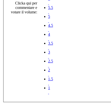
Clicka qui per
commentare e
5.5
votare il volume:
5
4.5
4
3.5
3
2.5
2
1.5
1