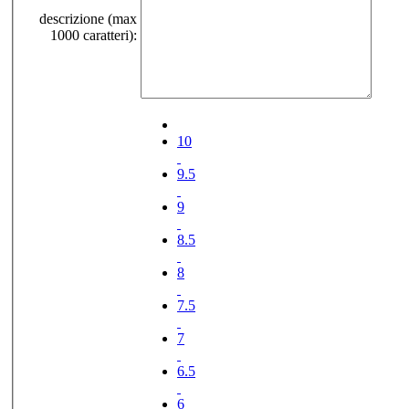
descrizione (max
1000 caratteri):
10
9.5
9
8.5
8
7.5
7
6.5
6