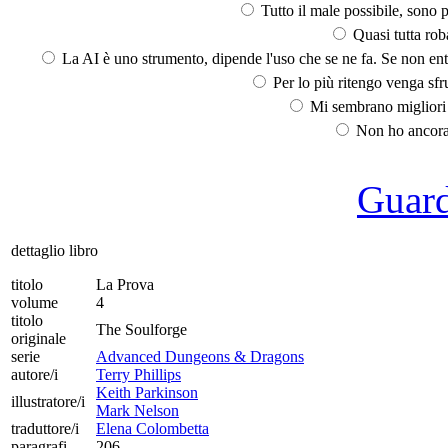
Tutto il male possibile, sono p
Quasi tutta rob
La AI è uno strumento, dipende l'uso che se ne fa. Se non ent
Per lo più ritengo venga sfru
Mi sembrano migliori d
Non ho ancora 
Guarda
dettaglio libro
titolo
La Prova
volume
4
titolo
The Soulforge
originale
serie
Advanced Dungeons & Dragons
autore/i
Terry Phillips
Keith Parkinson
illustratore/i
Mark Nelson
traduttore/i
Elena Colombetta
paragrafi
206