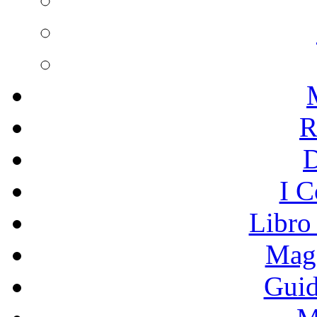
R
I C
Libro
Mage
Guid