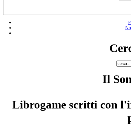
P
No
Cerc
Il So
Librogame scritti con l'i