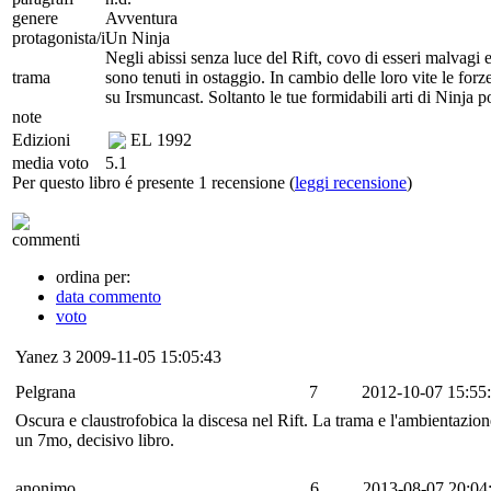
genere
Avventura
protagonista/i
Un Ninja
Negli abissi senza luce del Rift, covo di esseri malvagi 
trama
sono tenuti in ostaggio. In cambio delle loro vite le forz
su Irsmuncast. Soltanto le tue formidabili arti di Ninja po
note
Edizioni
EL
1992
media voto
5.1
Per questo libro é presente 1 recensione (
leggi recensione
)
commenti
ordina per:
data commento
voto
Yanez
3
2009-11-05 15:05:43
Pelgrana
7
2012-10-07 15:55
Oscura e claustrofobica la discesa nel Rift. La trama e l'ambientazion
un 7mo, decisivo libro.
anonimo
6
2013-08-07 20:04