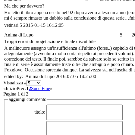
Ma che per davvero?
Ho letto il libro appena uscito nel 92 dopo averlo atteso un anno (ero
mi è sempre rimasto un dubbio sulla conclusione di questa serie…fnis
vetinari
5
2015-01-15 16:12:05
Anima di Lupo
5
2
Troppi errori di progettazione e finale discutibile
A malincuore assegno un'insufficienza all'ultimo (forse..) capitolo di
adeguatamente (avventura molto corta rispetto ai precedenti volumi). Di
correzione del testo. Il finale poi, sarebbe da salvare solo se scritt
finale di serie è assolutamente triste oltre che ambiguo e poco chiaro
Foxglove. Occasione sprecata dunque. La salvezza sta nell'uscita di u
edited by: Anima di Lupo 2016-07-05 14:25:00
Visualizza #
«
Inizio
Prec.
1
2
Succ.
Fine
»
Pagina 1 di 2
aggiungi commento
titolo: