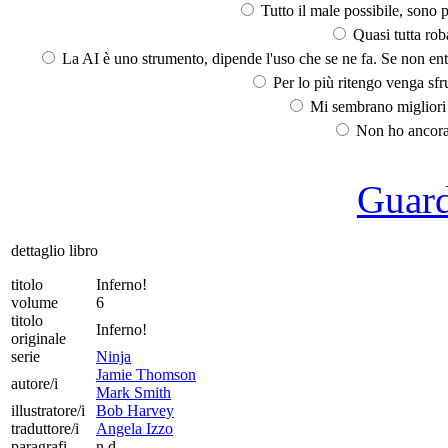
Tutto il male possibile, sono p
Quasi tutta rob
La AI è uno strumento, dipende l'uso che se ne fa. Se non ent
Per lo più ritengo venga sfru
Mi sembrano migliori d
Non ho ancora 
Guarda
dettaglio libro
titolo
Inferno!
volume
6
titolo
Inferno!
originale
serie
Ninja
Jamie Thomson
autore/i
Mark Smith
illustratore/i
Bob Harvey
traduttore/i
Angela Izzo
paragrafi
n.d.