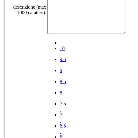
descrizione (max
1000 caratteri):
10
9.5
9
8.5
8
7.5
7
6.5
6