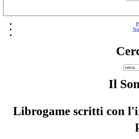
P
No
Cerc
Il So
Librogame scritti con l'i