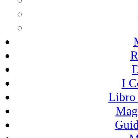
R
I C
Libro
Mage
Guid