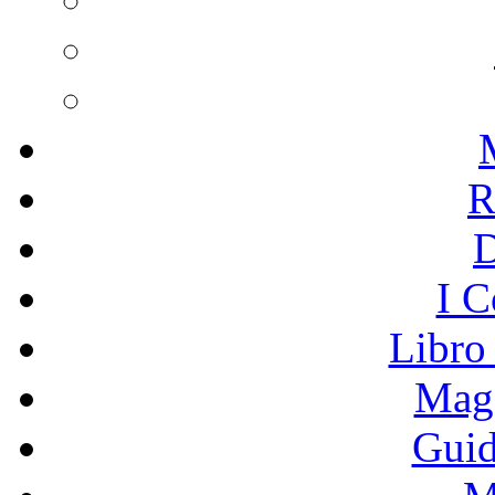
R
I C
Libro
Mage
Guid