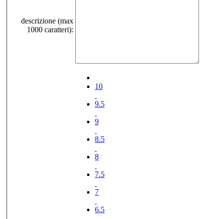
descrizione (max
1000 caratteri):
10
9.5
9
8.5
8
7.5
7
6.5