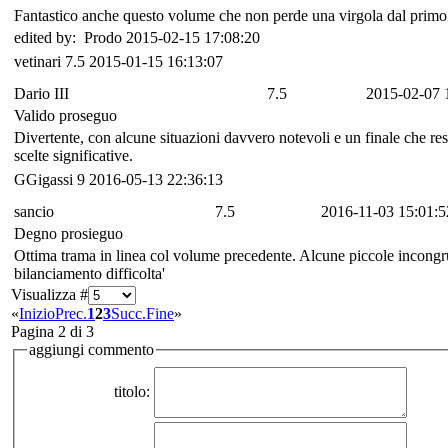
Fantastico anche questo volume che non perde una virgola dal primo!
edited by: Prodo 2015-02-15 17:08:20
vetinari
7.5
2015-01-15 16:13:07
Dario III
7.5
2015-02-07 
Valido proseguo
Divertente, con alcune situazioni davvero notevoli e un finale che res
scelte significative.
GGigassi
9
2016-05-13 22:36:13
sancio
7.5
2016-11-03 15:01:5
Degno prosieguo
Ottima trama in linea col volume precedente. Alcune piccole incong
bilanciamento difficolta'
Visualizza #
«
Inizio
Prec.
1
2
3
Succ.
Fine
»
Pagina 2 di 3
aggiungi commento
titolo: