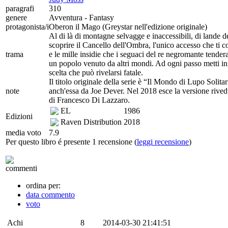
paragrafi
310
genere
Avventura - Fantasy
protagonista/i
Oberon il Mago (Greystar nell'edizione originale)
Al di là di montagne selvagge e inaccessibili, di lande de
scoprire il Cancello dell'Ombra, l'unico accesso che ti c
trama
e le mille insidie che i seguaci del re negromante tender
un popolo venuto da altri mondi. Ad ogni passo metti in g
scelta che può rivelarsi fatale.
Il titolo originale della serie è “Il Mondo di Lupo Solita
note
anch'essa da Joe Dever. Nel 2018 esce la versione rivedu
di Francesco Di Lazzaro.
EL
1986
Edizioni
Raven Distribution
2018
media voto
7.9
Per questo libro é presente 1 recensione (
leggi recensione
)
commenti
ordina per:
data commento
voto
Achi
8
2014-03-30 21:41:51