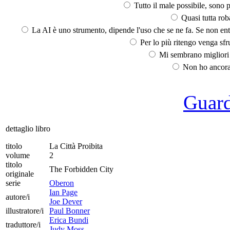
Tutto il male possibile, sono p
Quasi tutta rob
La AI è uno strumento, dipende l'uso che se ne fa. Se non ent
Per lo più ritengo venga sfru
Mi sembrano migliori d
Non ho ancora 
Guarda
dettaglio libro
titolo
La Città Proibita
volume
2
titolo
The Forbidden City
originale
serie
Oberon
Ian Page
autore/i
Joe Dever
illustratore/i
Paul Bonner
Erica Bundi
traduttore/i
Judy Moss