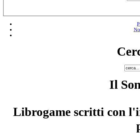
P
No
Cerc
Il So
Librogame scritti con l'i