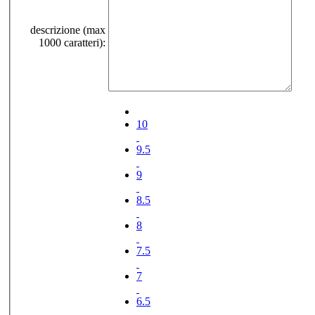
descrizione (max
1000 caratteri):
10
9.5
9
8.5
8
7.5
7
6.5