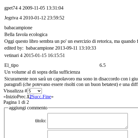
gpet74
4
2009-11-05 13:31:04
Jegriva
4
2010-01-12 23:59:52
babacampione
Bella favola ecologica
Oggi questo libro sembra un po' un esercizio di retorica, ma quando 
edited by: babacampione 2013-09-11 13:10:33
vetinari
4
2015-01-15 16:15:51
El_tipo
6.5
Un volume al di sopra della sufficienza
Sicuramente non sarà un capolavoro ma sono in disaccordo con i giudizi
paragrafi (che potevano essere risolti con un buon betatest) e una dif
Visualizza #
«
Inizio
Prec.
1
2
Succ.
Fine
»
Pagina 1 di 2
aggiungi commento
titolo: