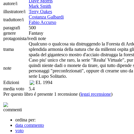
Dave Morris
autore/i
Mark Smith
illustratore/i
Terry Oakes
Costanza Galbardi
traduttore/i
Fabio Accurso
paragrafi
500
genere
Fantasy
protagonista/i
vedi note
Qualcuno o qualcosa sta distruggendo la Foresta di Arden,
trama
splendida armonia della natura che da millenni ospita gli 
spada del gigantesco mostro d'acciaio distrugga la forest
Caso piu' unico che raro, la serie "Realta' Virtuale", pu
quindi niente dadi o monete da tirare, qui tutto dipende sol
note
personaggi "preconfezionati", oppure di crearne uno da ze
serie Lupo Solitario.
Edizioni
EL
1994
media voto
5.4
Per questo libro é presente 1 recensione (
leggi recensione
)
commenti
ordina per:
data commento
voto