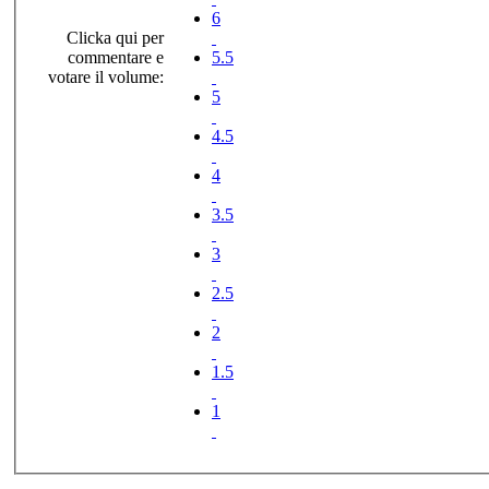
6
Clicka qui per
commentare e
5.5
votare il volume:
5
4.5
4
3.5
3
2.5
2
1.5
1