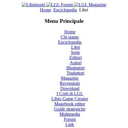
Home
Enciclopedia
Libri
Menu Principale
Home
Chi siamo
Enciclopedia
Libri
Serie
Editori
Autori
Illustratori
Traduttori
Magazine
Recensioni
Download
I Corti di LGL
Libro Game Creator
Magebook editor
Guide strategiche
Multimedia
Forum
Link