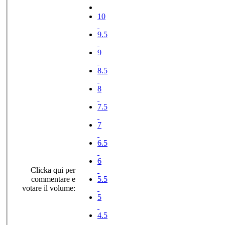
10
9.5
9
8.5
8
7.5
7
6.5
6
Clicka qui per
commentare e
5.5
votare il volume:
5
4.5