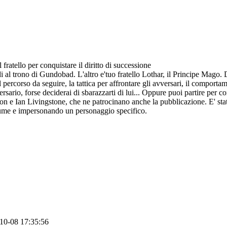
fratello per conquistare il diritto di successione
edi al trono di Gundobad. L'altro e'tuo fratello Lothar, il Principe Mag
 il percorso da seguire, la tattica per affrontare gli avversari, il compo
rsario, forse deciderai di sbarazzarti di lui... Oppure puoi partire per co
on e Ian Livingstone, che ne patrocinano anche la pubblicazione. E' sta
me e impersonando un personaggio specifico.
10-08 17:35:56