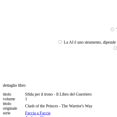
T
La AI è uno strumento, dipende l
dettaglio libro
titolo
Sfida per il trono - Il Libro del Guerriero
volume
1
titolo
Clash of the Princes - The Warrior's Way
originale
serie
Faccia a Faccia