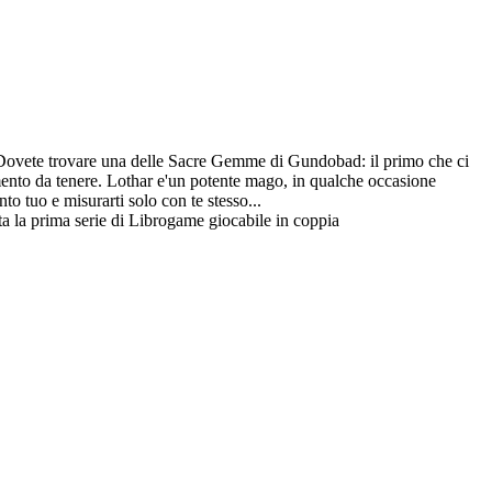
o. Dovete trovare una delle Sacre Gemme di Gundobad: il primo che ci
rtamento da tenere. Lothar e'un potente mago, in qualche occasione
nto tuo e misurarti solo con te stesso...
ta la prima serie di Librogame giocabile in coppia