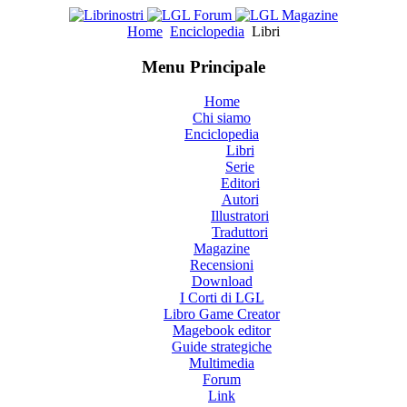
Home
Enciclopedia
Libri
Menu Principale
Home
Chi siamo
Enciclopedia
Libri
Serie
Editori
Autori
Illustratori
Traduttori
Magazine
Recensioni
Download
I Corti di LGL
Libro Game Creator
Magebook editor
Guide strategiche
Multimedia
Forum
Link