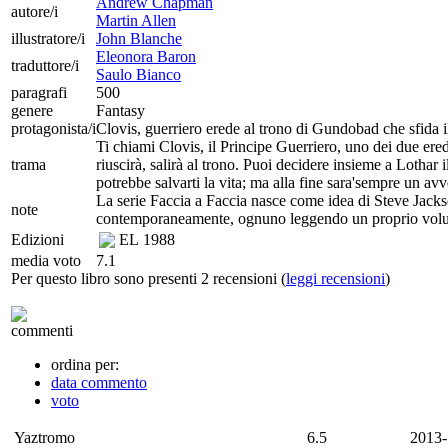
Andrew Chapman
autore/i
Martin Allen
illustratore/i
John Blanche
Eleonora Baron
traduttore/i
Saulo Bianco
paragrafi
500
genere
Fantasy
protagonista/i
Clovis, guerriero erede al trono di Gundobad che sfida il 
Ti chiami Clovis, il Principe Guerriero, uno dei due er
trama
riuscirà, salirà al trono. Puoi decidere insieme a Lothar
potrebbe salvarti la vita; ma alla fine sara'sempre un avve
La serie Faccia a Faccia nasce come idea di Steve Jacks
note
contemporaneamente, ognuno leggendo un proprio volu
Edizioni
EL
1988
media voto
7.1
Per questo libro sono presenti 2 recensioni (
leggi recensioni
)
commenti
ordina per:
data commento
voto
Yaztromo
6.5
2013-