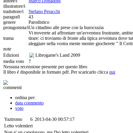
autore/i
Marco Donadoni
illustratore/i
traduttore/i
Stefano Peracchi
paragrafi
43
genere
Parodistico
protagonista/i
Un cittadino alle prese con la burocrazia
Vi troverete ad affrontare un'avventura frustrante, ambie
trama
tirare: ci troviamo di fronte alla tipica avventura dove tut
aleggiare nella vostra mente mentre giocherete " Il Certif
note
Edizioni
Librogame's Land
2009
media voto
7
Nessuna recensione presente per questo libro
Il libro é disponibile in formato pdf. Per scaricarlo clicca
qui
commenti
ordina per:
data commento
voto
Yaztromo
6
2013-04-30 00:57:17
Letto volentieri
Non e' un capolavoro, ma l'ho letto volentieri.