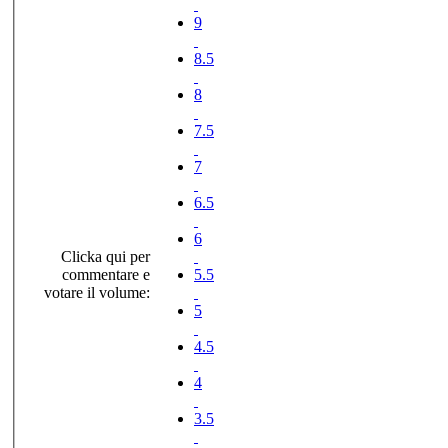
9
8.5
8
7.5
7
6.5
6
Clicka qui per
commentare e
5.5
votare il volume:
5
4.5
4
3.5