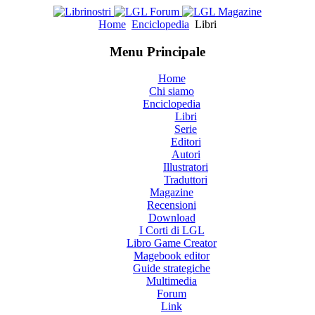
Home
Enciclopedia
Libri
Menu Principale
Home
Chi siamo
Enciclopedia
Libri
Serie
Editori
Autori
Illustratori
Traduttori
Magazine
Recensioni
Download
I Corti di LGL
Libro Game Creator
Magebook editor
Guide strategiche
Multimedia
Forum
Link