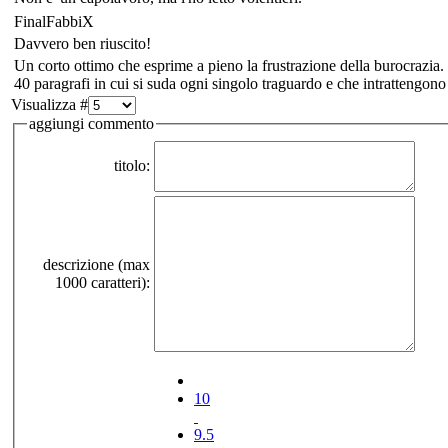
FinalFabbiX
Davvero ben riuscito!
Un corto ottimo che esprime a pieno la frustrazione della burocrazia. P
40 paragrafi in cui si suda ogni singolo traguardo e che intrattengono
Visualizza #
aggiungi commento
titolo:
descrizione (max
1000 caratteri):
10
9.5