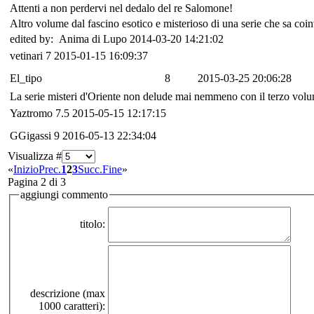
Attenti a non perdervi nel dedalo del re Salomone!
Altro volume dal fascino esotico e misterioso di una serie che sa coin
edited by: Anima di Lupo 2014-03-20 14:21:02
vetinari
7
2015-01-15 16:09:37
El_tipo
8
2015-03-25 20:06:28
La serie misteri d'Oriente non delude mai nemmeno con il terzo volum
Yaztromo
7.5
2015-05-15 12:17:15
GGigassi
9
2016-05-13 22:34:04
Visualizza #
«
Inizio
Prec.
1
2
3
Succ.
Fine
»
Pagina 2 di 3
aggiungi commento
titolo:
descrizione (max
1000 caratteri):