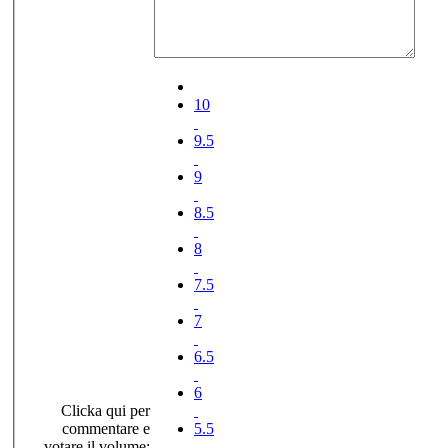
10
9.5
9
8.5
8
7.5
7
6.5
6
Clicka qui per
commentare e
5.5
votare il volume: