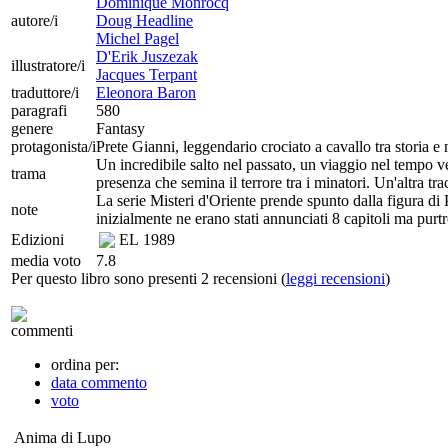
Dominique Monrocq
autore/i
Doug Headline
Michel Pagel
D'Erik Juszezak
illustratore/i
Jacques Terpant
traduttore/i
Eleonora Baron
paragrafi
580
genere
Fantasy
protagonista/i
Prete Gianni, leggendario crociato a cavallo tra storia e 
Un incredibile salto nel passato, un viaggio nel tempo v
trama
presenza che semina il terrore tra i minatori. Un'altra tr
La serie Misteri d'Oriente prende spunto dalla figura di 
note
inizialmente ne erano stati annunciati 8 capitoli ma purtr
Edizioni
EL
1989
media voto
7.8
Per questo libro sono presenti 2 recensioni (
leggi recensioni
)
commenti
ordina per:
data commento
voto
Anima di Lupo