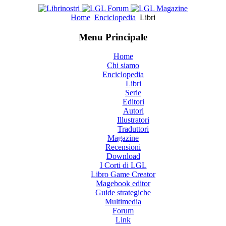
Home
Enciclopedia
Libri
Menu Principale
Home
Chi siamo
Enciclopedia
Libri
Serie
Editori
Autori
Illustratori
Traduttori
Magazine
Recensioni
Download
I Corti di LGL
Libro Game Creator
Magebook editor
Guide strategiche
Multimedia
Forum
Link