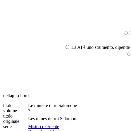
T
La AI è uno strumento, dipende l
dettaglio libro
titolo
Le miniere di re Salomone
volume
3
titolo
Les mines du roi Salomon
originale
serie
Misteri d'Oriente