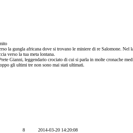
mito
erso la gungla africana dove si trovano le miniere di re Salomone. Nel la
accia verso la tua meta lontana.
Prete Gianni, leggendario crociato di cui si parla in molte cronache medi
oppo gli ultimi tre non sono mai stati ultimati.
8
2014-03-20 14:20:08