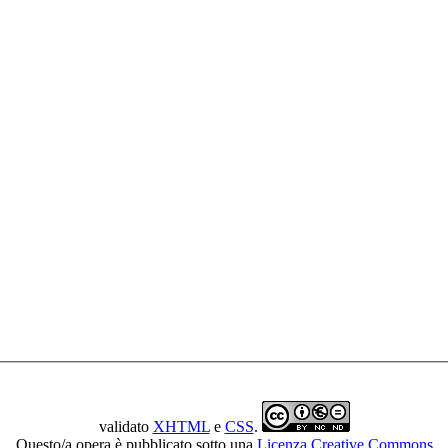
validato
XHTML
e
CSS
.
Questo/a opera è pubblicato sotto una
Licenza Creative Commons