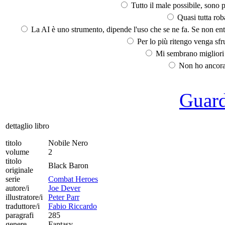
Tutto il male possibile, sono p
Quasi tutta rob
La AI è uno strumento, dipende l'uso che se ne fa. Se non ent
Per lo più ritengo venga sfru
Mi sembrano migliori d
Non ho ancora 
Guarda
dettaglio libro
titolo
Nobile Nero
volume
2
titolo
Black Baron
originale
serie
Combat Heroes
autore/i
Joe Dever
illustratore/i
Peter Parr
traduttore/i
Fabio Riccardo
paragrafi
285
genere
Fantasy