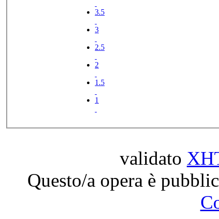
3.5
3
2.5
2
1.5
1
validato
XH
Questo/a opera è pubblic
C