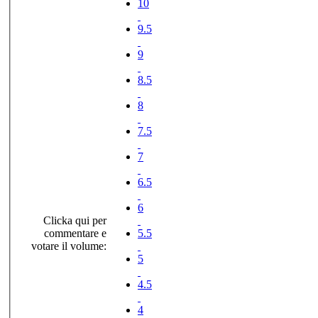
10
9.5
9
8.5
8
7.5
7
6.5
6
Clicka qui per
commentare e
5.5
votare il volume:
5
4.5
4