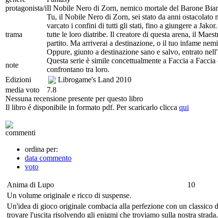
protagonista/i
Il Nobile Nero di Zorn, nemico mortale del Barone Bia
Tu, il Nobile Nero di Zorn, sei stato da anni ostacolato n
varcato i confini di tutti gli stati, fino a giungere a Jak
trama
tutte le loro diatribe. Il creatore di questa arena, il Mae
partito. Ma arriverai a destinazione, o il tuo infame nem
Oppure, giunto a destinazione sano e salvo, entrato nell'Ar
Questa serie è simile concettualmente a Faccia a Faccia 
note
confrontano tra loro.
Edizioni
Librogame's Land
2010
media voto
7.8
Nessuna recensione presente per questo libro
Il libro é disponibile in formato pdf. Per scaricarlo clicca
qui
commenti
ordina per:
data commento
voto
Anima di Lupo
10
Un volume originale e ricco di suspense.
Un'idea di gioco originale combacia alla perfezione con un classico 
trovare l'uscita risolvendo gli enigmi che troviamo sulla nostra strad