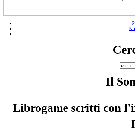
P
No
Cerc
Il So
Librogame scritti con l'i