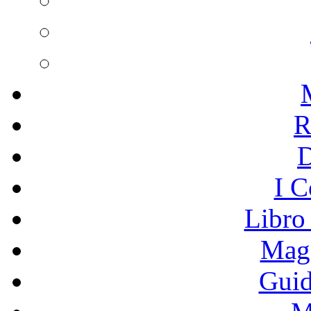
R
I C
Libro
Mage
Guid