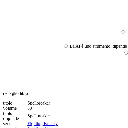
T
La AI è uno strumento, dipende l
dettaglio libro
titolo
Spellbreaker
volume
53
titolo
Spellbreaker
originale
serie
Fighting Fantasy