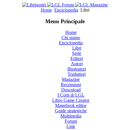
Home
Enciclopedia
Libri
Menu Principale
Home
Chi siamo
Enciclopedia
Libri
Serie
Editori
Autori
Illustratori
Traduttori
Magazine
Recensioni
Download
I Corti di LGL
Libro Game Creator
Magebook editor
Guide strategiche
Multimedia
Forum
Link