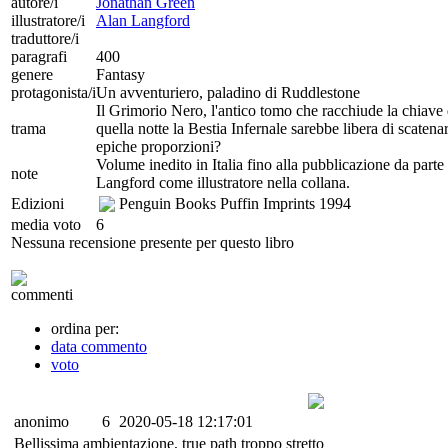
autore/i
Jonathan Green
illustratore/i
Alan Langford
traduttore/i
paragrafi
400
genere
Fantasy
protagonista/i
Un avventuriero, paladino di Ruddlestone
Il Grimorio Nero, l'antico tomo che racchiude la chiave 
trama
quella notte la Bestia Infernale sarebbe libera di scatena
epiche proporzioni?
Volume inedito in Italia fino alla pubblicazione da part
note
Langford come illustratore nella collana.
Edizioni
Penguin Books Puffin Imprints
1994
media voto
6
Nessuna recensione presente per questo libro
commenti
ordina per:
data commento
voto
anonimo
6
2020-05-18 12:17:01
Bellissima ambientazione, true path troppo stretto