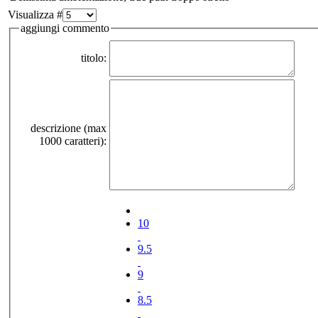
Visualizza #
aggiungi commento
titolo:
descrizione (max
1000 caratteri):
10
9.5
9
8.5