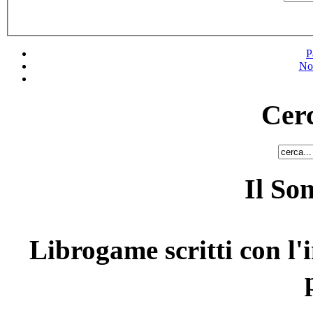
P
No
Cerc
Il So
Librogame scritti con l'i