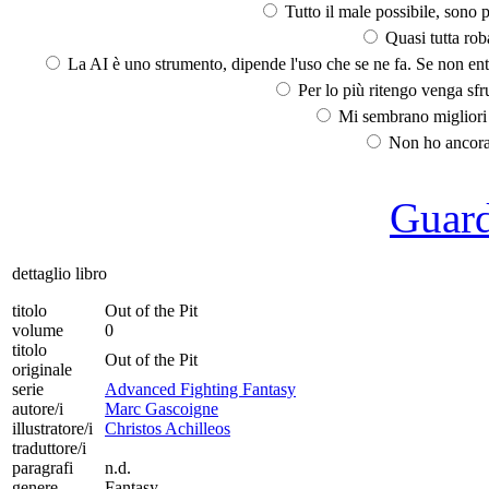
Tutto il male possibile, sono p
Quasi tutta rob
La AI è uno strumento, dipende l'uso che se ne fa. Se non ent
Per lo più ritengo venga sfru
Mi sembrano migliori d
Non ho ancora 
Guarda
dettaglio libro
titolo
Out of the Pit
volume
0
titolo
Out of the Pit
originale
serie
Advanced Fighting Fantasy
autore/i
Marc Gascoigne
illustratore/i
Christos Achilleos
traduttore/i
paragrafi
n.d.
genere
Fantasy