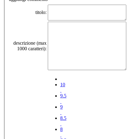
titolo:
descrizione (max
1000 caratteri):
10
9.5
9
8.5
8