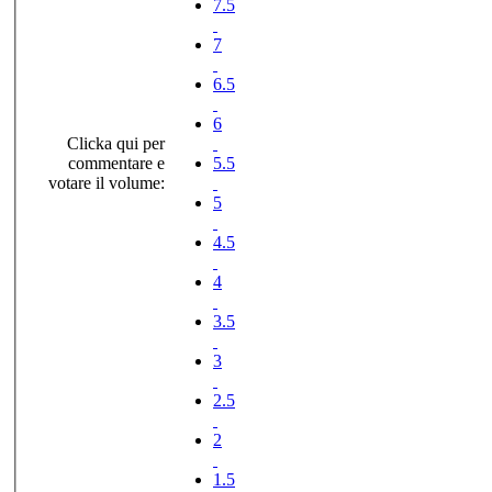
7.5
7
6.5
6
Clicka qui per
commentare e
5.5
votare il volume:
5
4.5
4
3.5
3
2.5
2
1.5