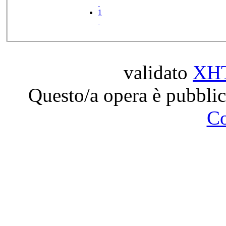
1
validato
XH
Questo/a opera è pubblic
C