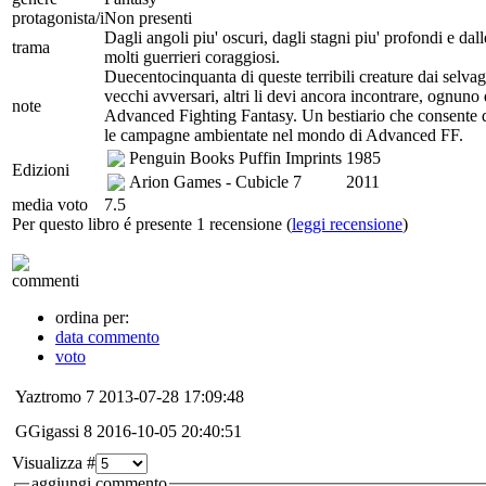
protagonista/i
Non presenti
Dagli angoli piu' oscuri, dagli stagni piu' profondi e da
trama
molti guerrieri coraggiosi.
Duecentocinquanta di queste terribili creature dai selva
vecchi avversari, altri li devi ancora incontrare, ognuno 
note
Advanced Fighting Fantasy. Un bestiario che consente di 
le campagne ambientate nel mondo di Advanced FF.
Penguin Books Puffin Imprints
1985
Edizioni
Arion Games - Cubicle 7
2011
media voto
7.5
Per questo libro é presente 1 recensione (
leggi recensione
)
commenti
ordina per:
data commento
voto
Yaztromo
7
2013-07-28 17:09:48
GGigassi
8
2016-10-05 20:40:51
Visualizza #
aggiungi commento