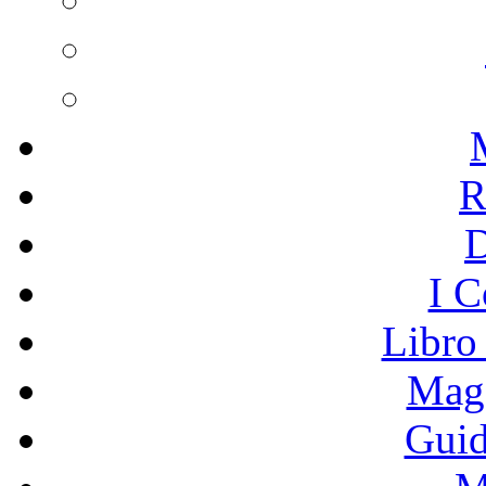
R
I C
Libro
Mage
Guid