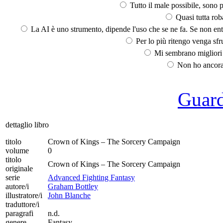
Tutto il male possibile, sono p
Quasi tutta rob
La AI è uno strumento, dipende l'uso che se ne fa. Se non ent
Per lo più ritengo venga sfru
Mi sembrano migliori d
Non ho ancora 
Guarda
dettaglio libro
titolo
Crown of Kings – The Sorcery Campaign
volume
0
titolo
Crown of Kings – The Sorcery Campaign
originale
serie
Advanced Fighting Fantasy
autore/i
Graham Bottley
illustratore/i
John Blanche
traduttore/i
paragrafi
n.d.
genere
Fantasy