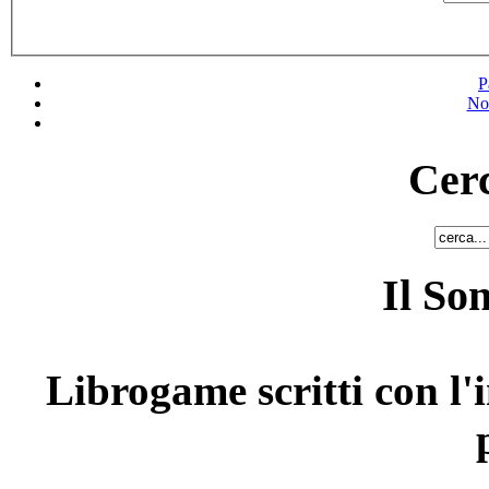
P
No
Cerc
Il So
Librogame scritti con l'i