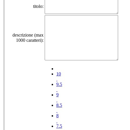
titolo:
descrizione (max
1000 caratteri):
10
9.5
9
8.5
8
7.5