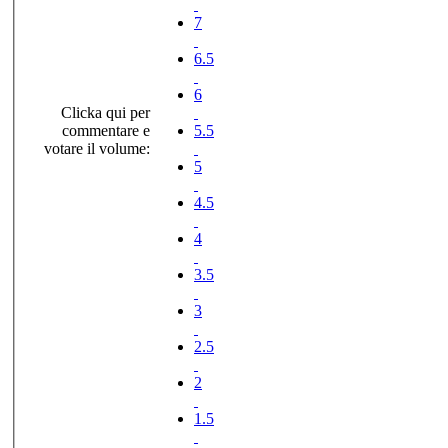
7
6.5
6
Clicka qui per
commentare e
5.5
votare il volume:
5
4.5
4
3.5
3
2.5
2
1.5