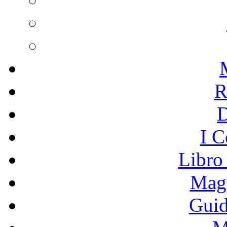
R
I C
Libro
Mage
Guid