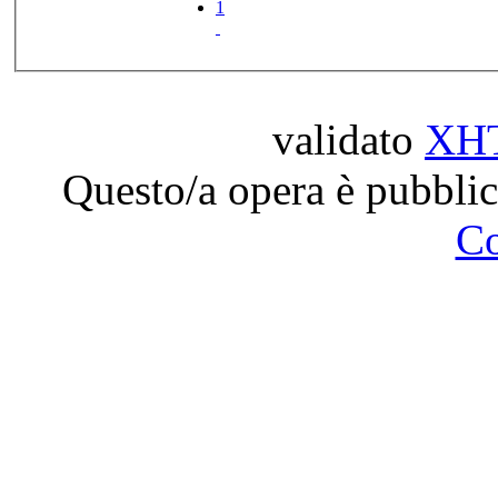
1
validato
XH
Questo/a opera è pubblic
C