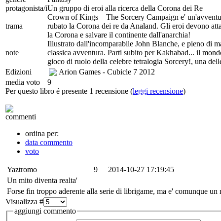
protagonista/i
Un gruppo di eroi alla ricerca della Corona dei Re
Crown of Kings – The Sorcery Campaign e' un'avventu
trama
rubato la Corona dei re da Analand. Gli eroi devono attar
la Corona e salvare il continente dall'anarchia!
Illustrato dall'incomparabile John Blanche, e pieno di map
note
classica avventura. Parti subito per Kakhabad... il mondo h
gioco di ruolo della celebre tetralogia Sorcery!, una del
Edizioni
Arion Games - Cubicle 7
2012
media voto
9
Per questo libro é presente 1 recensione (
leggi recensione
)
commenti
ordina per:
data commento
voto
Yaztromo
9
2014-10-27 17:19:45
Un mito diventa realta'
Forse fin troppo aderente alla serie di librigame, ma e' comunque un m
Visualizza #
aggiungi commento