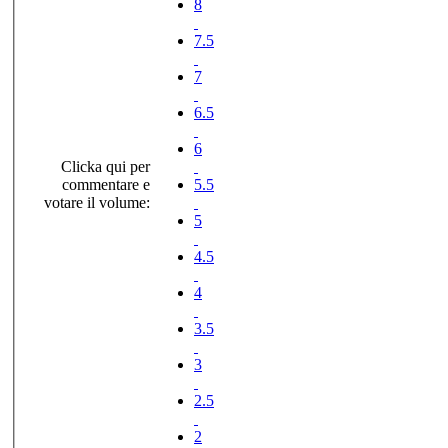
8
7.5
7
6.5
6
Clicka qui per
commentare e
5.5
votare il volume:
5
4.5
4
3.5
3
2.5
2