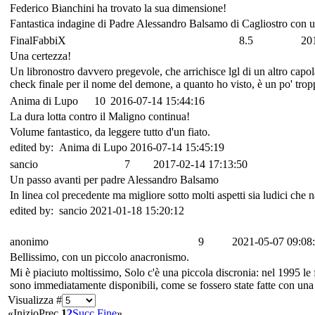
Federico Bianchini ha trovato la sua dimensione!
Fantastica indagine di Padre Alessandro Balsamo di Cagliostro con un
FinalFabbiX
8.5
20
Una certezza!
Un libronostro davvero pregevole, che arrichisce lgl di un altro capol
check finale per il nome del demone, a quanto ho visto, è un po' trop
Anima di Lupo
10
2016-07-14 15:44:16
La dura lotta contro il Maligno continua!
Volume fantastico, da leggere tutto d'un fiato.
edited by: Anima di Lupo 2016-07-14 15:45:19
sancio
7
2017-02-14 17:13:50
Un passo avanti per padre Alessandro Balsamo
In linea col precedente ma migliore sotto molti aspetti sia ludici che n
edited by: sancio 2021-01-18 15:20:12
anonimo
9
2021-05-07 09:08
Bellissimo, con un piccolo anacronismo.
Mi è piaciuto moltissimo, Solo c'è una piccola discronia: nel 1995 le f
sono immediatamente disponibili, come se fossero state fatte con una 
Visualizza #
«
Inizio
Prec.
1
2
Succ.
Fine
»