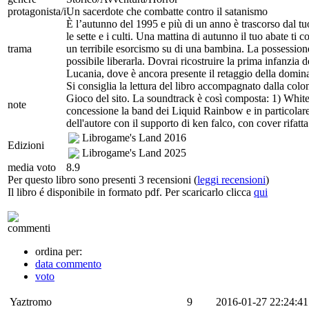
protagonista/i
Un sacerdote che combatte contro il satanismo
È l’autunno del 1995 e più di un anno è trascorso dal tu
le sette e i culti. Una mattina di autunno il tuo abate t
trama
un terribile esorcismo su di una bambina. La possession
possibile liberarla. Dovrai ricostruire la prima infanzia d
Lucania, dove è ancora presente il retaggio della domina
Si consiglia la lettura del libro accompagnato dalla col
Gioco del sito. La soundtrack è così composta: 1) White
note
concessione la band dei Liquid Rainbow e in particolar
dell'autore con il supporto di ken falco, con cover rifat
Librogame's Land
2016
Edizioni
Librogame's Land
2025
media voto
8.9
Per questo libro sono presenti 3 recensioni (
leggi recensioni
)
Il libro é disponibile in formato pdf. Per scaricarlo clicca
qui
commenti
ordina per:
data commento
voto
Yaztromo
9
2016-01-27 22:24:41