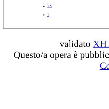
1.5
1
validato
XH
Questo/a opera è pubblic
C