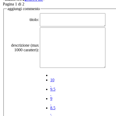
Pagina 1 di 2
aggiungi commento
titolo:
descrizione (max
1000 caratteri):
10
9.5
9
8.5