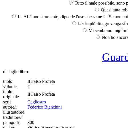
Tutto il male possibile, sono p
Quasi tutta rob
La AI è uno strumento, dipende l'uso che se ne fa. Se non ent
Per lo più ritengo venga sfru
Mi sembrano migliori d
Non ho ancora 
Guarda
dettaglio libro
titolo
Il Falso Profeta
volume
2
titolo
Il Falso Profeta
originale
serie
Cagliostro
autore/i
Federico Bianchini
illustratore/i
traduttore/i
paragrafi
300
genere
Storico/Avventura/Horror