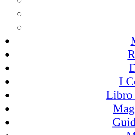
R
I C
Libro
Mage
Guid