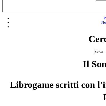
P
No
Cerc
Il So
Librogame scritti con l'i