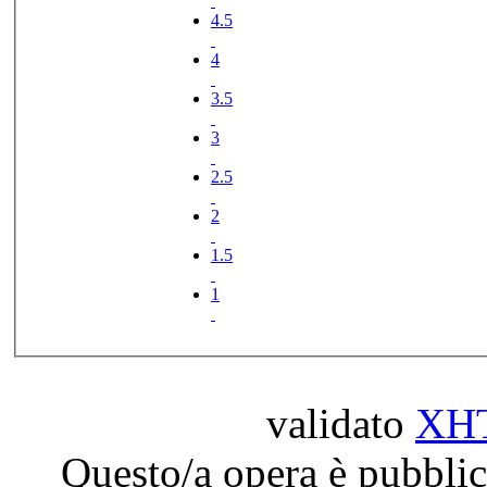
4.5
4
3.5
3
2.5
2
1.5
1
validato
XH
Questo/a opera è pubblic