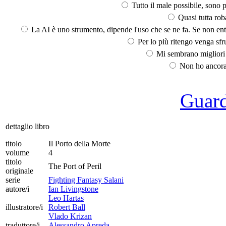
Tutto il male possibile, sono p
Quasi tutta rob
La AI è uno strumento, dipende l'uso che se ne fa. Se non ent
Per lo più ritengo venga sfru
Mi sembrano migliori d
Non ho ancora 
Guarda
dettaglio libro
titolo
Il Porto della Morte
volume
4
titolo
The Port of Peril
originale
serie
Fighting Fantasy Salani
autore/i
Ian Livingstone
Leo Hartas
illustratore/i
Robert Ball
Vlado Krizan
traduttore/i
Alessandro Apreda