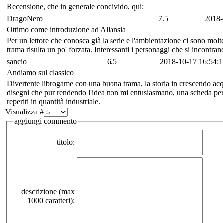
Recensione, che in generale condivido, qui:
DragoNero
7.5
2018-
Ottimo come introduzione ad Allansia
Per un lettore che conosca già la serie e l'ambientazione ci sono molte 
trama risulta un po' forzata. Interessanti i personaggi che si incontran
sancio
6.5
2018-10-17 16:54:1
Andiamo sul classico
Divertente librogame con una buona trama, la storia in crescendo acq
disegni che pur rendendo l'idea non mi entusiasmano, una scheda person
reperiti in quantità industriale.
Visualizza #
aggiungi commento
titolo:
descrizione (max
1000 caratteri):