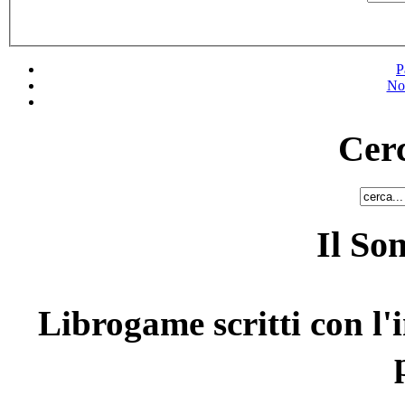
P
No
Cerc
Il So
Librogame scritti con l'i