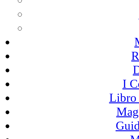
R
I C
Libro
Mage
Guid