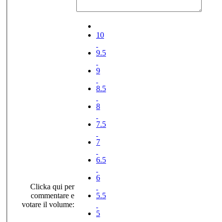
10
9.5
9
8.5
8
7.5
7
6.5
6
Clicka qui per
commentare e
5.5
votare il volume:
5