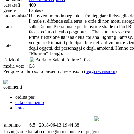
paragrafi
400
genere
Fantasy
protagonista/i
Un avventuriero impegnato a fronteggiare il risveglio d
Il male si diffonde sulla terra, e orde di non morti risor
trama
sulle Colline Pietraluna e per le oscure strade di Port B
faccia col tuo incubo peggiore… Che la tua resistenza
Prima riedizione italiana della collana Fighting Fantasy
vengono sistemati i principali bug dei vari volumi e vie
note
degli oggetti, dei personaggi e degli ambienti. Hanno c
"Mornon" Longo.
Edizioni
Adriano Salani Editore
2018
media voto
6.8
Per questo libro sono presenti 3 recensioni (
leggi recensioni
)
commenti
ordina per:
data commento
voto
anonimo
6.5
2018-06-13 19:44:38
Livingstone ha fatto di meglio ma anche di peggio