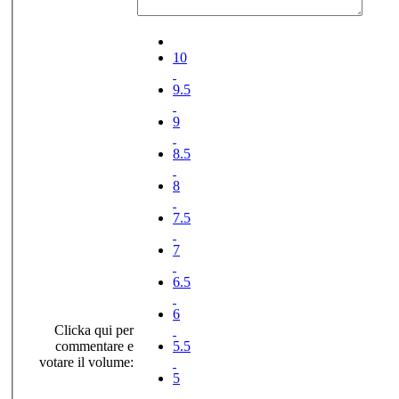
10
9.5
9
8.5
8
7.5
7
6.5
6
Clicka qui per
commentare e
5.5
votare il volume:
5