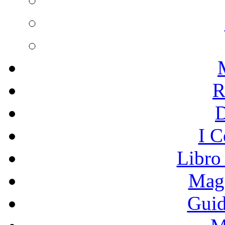
R
I C
Libro
Mage
Guid