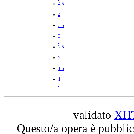
4.5
4
3.5
3
2.5
2
1.5
1
validato
XH
Questo/a opera è pubblic