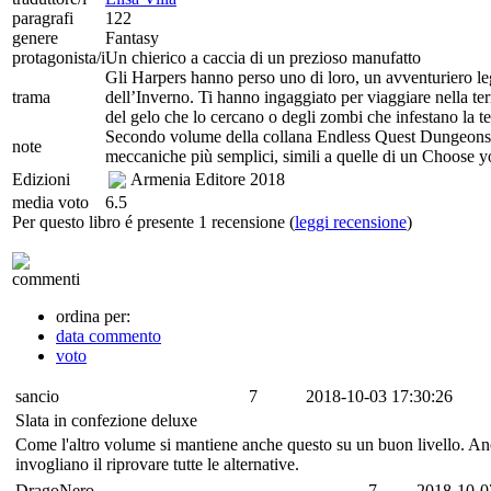
paragrafi
122
genere
Fantasy
protagonista/i
Un chierico a caccia di un prezioso manufatto
Gli Harpers hanno perso uno di loro, un avventuriero 
trama
dell’Inverno. Ti hanno ingaggiato per viaggiare nella ter
del gelo che lo cercano o degli zombi che infestano la ter
Secondo volume della collana Endless Quest Dungeons a
note
meccaniche più semplici, simili a quelle di un Choose
Edizioni
Armenia Editore
2018
media voto
6.5
Per questo libro é presente 1 recensione (
leggi recensione
)
commenti
ordina per:
data commento
voto
sancio
7
2018-10-03 17:30:26
Slata in confezione deluxe
Come l'altro volume si mantiene anche questo su un buon livello. Anche
invogliano il riprovare tutte le alternative.
DragoNero
7
2018-10-0