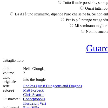
Tutto il male possibile, sono p
Quasi tutta rob
La AI è uno strumento, dipende l'uso che se ne fa. Se non ent
Per lo più ritengo venga sfru
Mi sembrano migliori d
Non ho ancora 
Guarda
dettaglio libro
titolo
Nella Giungla
volume
2
titolo
Into the Jungle
originale
serie
Endless Quest Dungeons and Dragons
autore/i
Matt Forbeck
Chris Seaman
illustratore/i
Conceptopolis
Illustratori Vari
traduttore/i
Elisa Villa