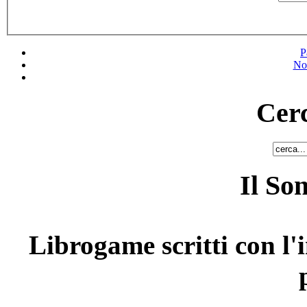
P
No
Cerc
Il So
Librogame scritti con l'i