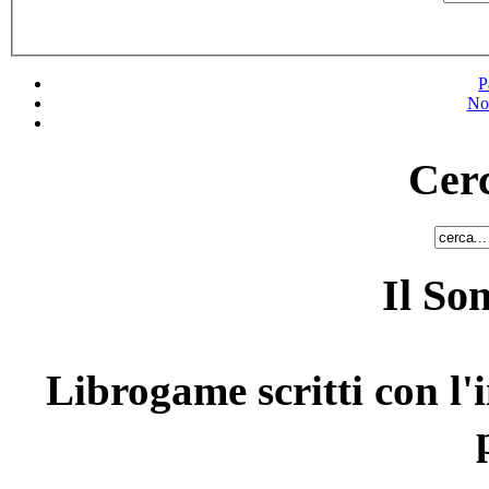
P
No
Cerc
Il So
Librogame scritti con l'i