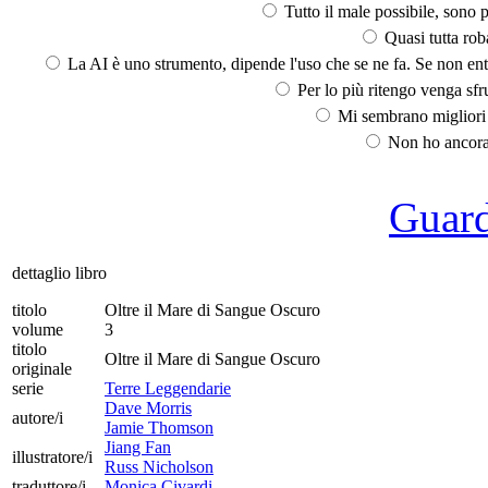
Tutto il male possibile, sono p
Quasi tutta rob
La AI è uno strumento, dipende l'uso che se ne fa. Se non ent
Per lo più ritengo venga sfru
Mi sembrano migliori d
Non ho ancora 
Guarda
dettaglio libro
titolo
Oltre il Mare di Sangue Oscuro
volume
3
titolo
Oltre il Mare di Sangue Oscuro
originale
serie
Terre Leggendarie
Dave Morris
autore/i
Jamie Thomson
Jiang Fan
illustratore/i
Russ Nicholson
traduttore/i
Monica Civardi