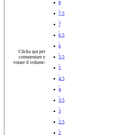
8
7.5
7
6.5
6
Clicka qui per
commentare e
5.5
votare il volume:
5
4.5
4
3.5
3
2.5
2