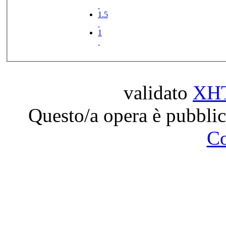
1.5
1
validato
XH
Questo/a opera è pubblic
C