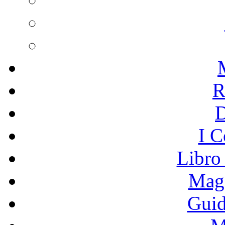
R
I C
Libro
Mage
Guid