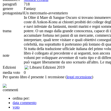
paragrafi
718
genere
Fantasy
protagonista/i
Un mercenario-avventuriero
In Oltre il Mare di Sangue Oscuro si trovano innumerevol
coste di Ankon-Konu ai chiostri proibiti dei college degl
e navi infestate da fantasmi, mostri marini e regni sommer
trama
potere. O un mago dalla grande conoscenza, capace di in
accumulare fortuna nei panni di un mercante, commercian
interpretare, quali terre visitare e quali obiettivi consegu
celebrità, ma soprattutto ti porteranno più lontano di q
Si tratta della traduzione ufficiale italiana del primo v
libro è collegato al precedente e ai seguenti, non ancor
note
volumi per sviluppare avventure di vario tipo e di differen
può vagare liberamente da uno scenario all'altro. Le ma
Edizioni
Librarsi Edizioni
2019
media voto
0
Per questo libro é presente 1 recensione (
leggi recensione
)
commenti
ordina per:
data commento
voto