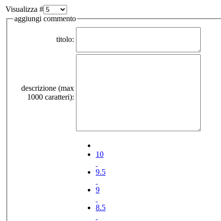
Visualizza #
aggiungi commento
titolo:
descrizione (max
1000 caratteri):
10
9.5
9
8.5