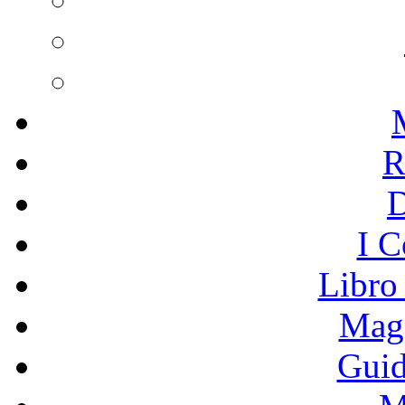
R
I C
Libro
Mage
Guid