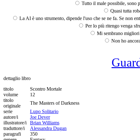
Tutto il male possibile, sono p
Quasi tutta rob
La AI è uno strumento, dipende l'uso che se ne fa. Se non ent
Per lo più ritengo venga sfru
Mi sembrano migliori d
Non ho ancora 
Guarda
dettaglio libro
titolo
Scontro Mortale
volume
12
titolo
The Masters of Darkness
originale
serie
Lupo Solitario
autore/i
Joe Dever
illustratore/i
Brian Williams
traduttore/i
Alessandra Dugan
paragrafi
350
genere
Fantasy