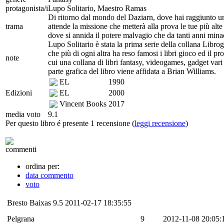
protagonista/i
Lupo Solitario, Maestro Ramas
Di ritorno dal mondo del Daziarn, dove hai raggiunto una
trama
attende la missione che metterà alla prova le tue più al
dove si annida il potere malvagio che da tanti anni minacc
Lupo Solitario è stata la prima serie della collana Libro
che più di ogni altra ha reso famosi i libri gioco ed il pr
note
cui una collana di libri fantasy, videogames, gadget va
parte grafica del libro viene affidata a Brian Williams.
EL
1990
Edizioni
EL
2000
Vincent Books
2017
media voto
9.1
Per questo libro é presente 1 recensione (
leggi recensione
)
commenti
ordina per:
data commento
voto
Bresto Baixas
9.5
2011-02-17 18:35:55
Pelgrana
9
2012-11-08 20:05: