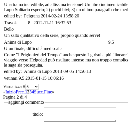
Una trama incredibile, ad altissima tensione! Un libro indimenticabile,
Lupo Solitario esperto; 2) pochi bivi; 3) un ultimo paragrafo che meri
edited by: Pelgrana 2014-02-24 13:58:20
Travok
8
2012-11-11 16:32:53
Bello
Un salto qualitativo della serie, proprio quando serve!
Anima di Lupo
9.5
Gran finale, difficoltà medio-alta
Come "I Prigionieri del Tempo" anche questo Lg risulta più "lineare" de
viaggio verso Helgedad può risultare intenso ma non troppo complicat
la saga sia proseguita.
edited by: Anima di Lupo 2013-09-05 14:56:13
vetinari
9.5
2015-01-15 16:06:16
Visualizza #
«
Inizio
Prec.
1
2
3
4
Succ.
Fine
»
Pagina 2 di 4
aggiungi commento
titolo: