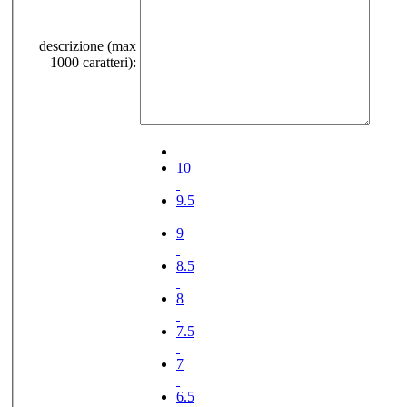
descrizione (max
1000 caratteri):
10
9.5
9
8.5
8
7.5
7
6.5