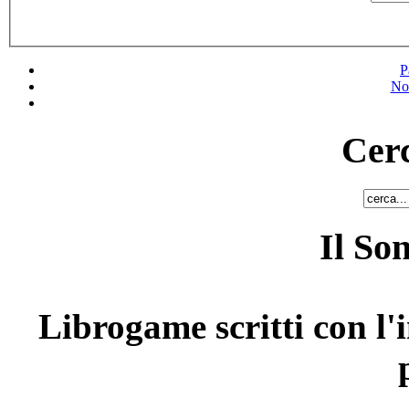
P
No
Cerc
Il So
Librogame scritti con l'i