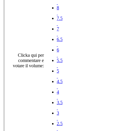
8
7.5
7
6.5
6
Clicka qui per
commentare e
5.5
votare il volume:
5
4.5
4
3.5
3
2.5