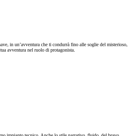
onave, in un’avventura che ti condurrà fino alle soglie del misterioso,
 tua avventura nel ruolo di protagonista.
mo impianto tecnico. Anche lo stile narrativo, fluido, del bravo