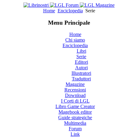
Home
Enciclopedia
Serie
Menu Principale
Home
Chi siamo
Enciclopedia
Libri
Serie
Editori
Autori
Illustratori
Traduttori
Magazine
Recensioni
Download
I Corti di LGL
Libro Game Creator
Magebook editor
Guide strategiche
Multimedia
Forum
Link