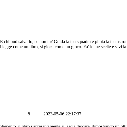
o! E chi può salvarlo, se non tu? Guida la tua squadra e pilota la tua astr
legge come un libro, si gioca come un gioco. Fa’ le tue scelte e vivi la
8
2023-05-06 22:17:37
golamento, il libro successivamente si lascia giocare, dimostrando un otti