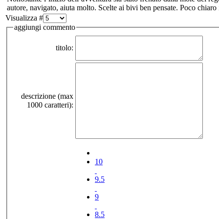
autore, navigato, aiuta molto. Scelte ai bivi ben pensate. Poco chiaro
Visualizza #
aggiungi commento
titolo:
descrizione (max
1000 caratteri):
10
9.5
9
8.5