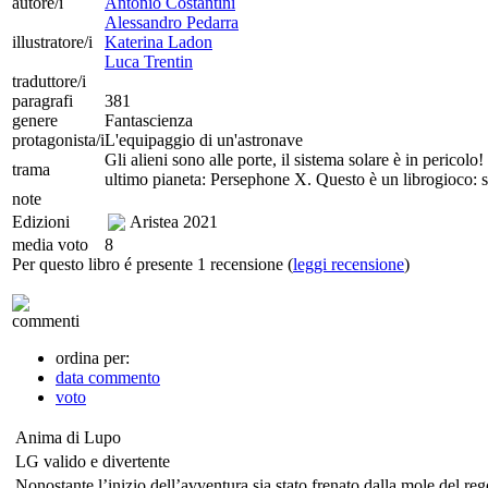
autore/i
Antonio Costantini
Alessandro Pedarra
illustratore/i
Katerina Ladon
Luca Trentin
traduttore/i
paragrafi
381
genere
Fantascienza
protagonista/i
L'equipaggio di un'astronave
Gli alieni sono alle porte, il sistema solare è in pericol
trama
ultimo pianeta: Persephone X. Questo è un librogioco: si 
note
Edizioni
Aristea
2021
media voto
8
Per questo libro é presente 1 recensione (
leggi recensione
)
commenti
ordina per:
data commento
voto
Anima di Lupo
LG valido e divertente
Nonostante l’inizio dell’avventura sia stato frenato dalla mole del re