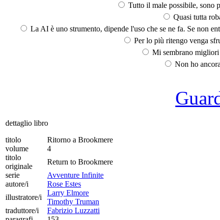
Tutto il male possibile, sono p
Quasi tutta rob
La AI è uno strumento, dipende l'uso che se ne fa. Se non ent
Per lo più ritengo venga sfru
Mi sembrano migliori d
Non ho ancora 
Guarda
dettaglio libro
titolo
Ritorno a Brookmere
volume
4
titolo
Return to Brookmere
originale
serie
Avventure Infinite
autore/i
Rose Estes
Larry Elmore
illustratore/i
Timothy Truman
traduttore/i
Fabrizio Luzzatti
paragrafi
153