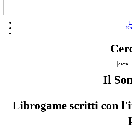
P
No
Cerc
Il So
Librogame scritti con l'i