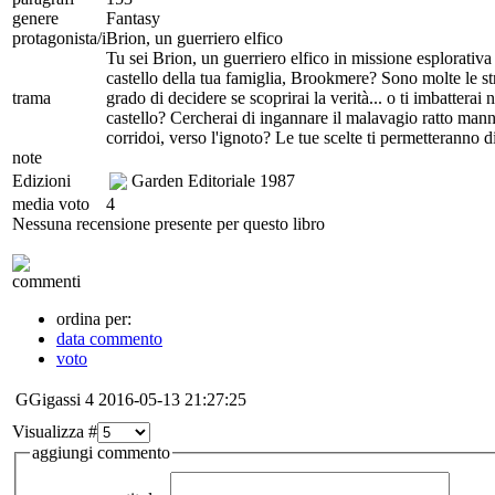
genere
Fantasy
protagonista/i
Brion, un guerriero elfico
Tu sei Brion, un guerriero elfico in missione esplorativa 
castello della tua famiglia, Brookmere? Sono molte le str
trama
grado di decidere se scoprirai la verità... o ti imbatterai
castello? Cercherai di ingannare il malavagio ratto man
corridoi, verso l'ignoto? Le tue scelte ti permetteranno d
note
Edizioni
Garden Editoriale
1987
media voto
4
Nessuna recensione presente per questo libro
commenti
ordina per:
data commento
voto
GGigassi
4
2016-05-13 21:27:25
Visualizza #
aggiungi commento