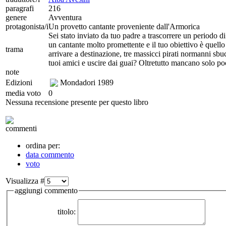
paragrafi
216
genere
Avventura
protagonista/i
Un provetto cantante proveniente dall'Armorica
Sei stato inviato da tuo padre a trascorrere un periodo di
un cantante molto promettente e il tuo obiettivo è quell
trama
arrivare a destinazione, tre massicci pirati normanni sbuca
tuoi amici e uscire dai guai? Oltretutto mancano solo poch
note
Edizioni
Mondadori
1989
media voto
0
Nessuna recensione presente per questo libro
commenti
ordina per:
data commento
voto
Visualizza #
aggiungi commento
titolo: