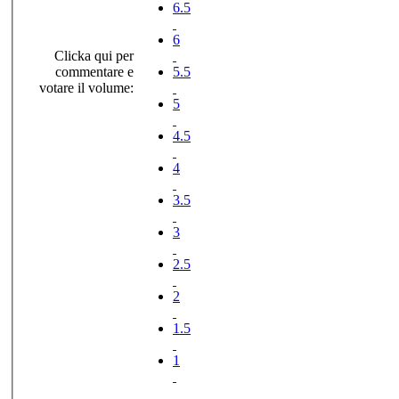
6.5
6
Clicka qui per
commentare e
5.5
votare il volume:
5
4.5
4
3.5
3
2.5
2
1.5
1