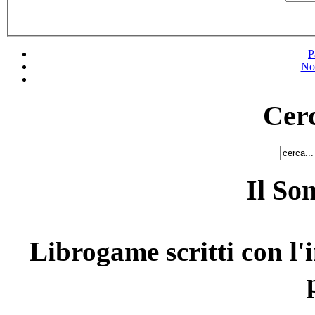
P
No
Cerc
Il So
Librogame scritti con l'i