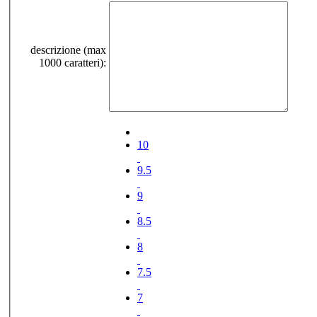
descrizione (max
1000 caratteri):
10
9.5
9
8.5
8
7.5
7