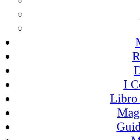
R
I C
Libro
Mage
Guid