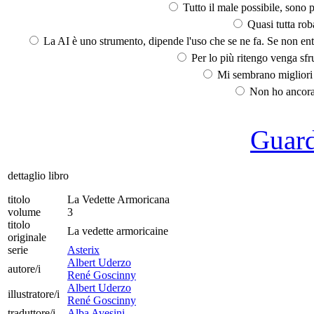
Tutto il male possibile, sono p
Quasi tutta rob
La AI è uno strumento, dipende l'uso che se ne fa. Se non ent
Per lo più ritengo venga sfru
Mi sembrano migliori d
Non ho ancora 
Guarda
dettaglio libro
titolo
La Vedette Armoricana
volume
3
titolo
La vedette armoricaine
originale
serie
Asterix
Albert Uderzo
autore/i
René Goscinny
Albert Uderzo
illustratore/i
René Goscinny
traduttore/i
Alba Avesini