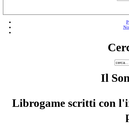
P
No
Cerc
Il So
Librogame scritti con l'i