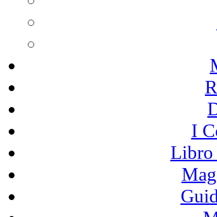
R
I C
Libro
Mage
Guid