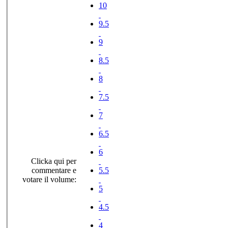
10
9.5
9
8.5
8
7.5
7
6.5
6
Clicka qui per
commentare e
5.5
votare il volume:
5
4.5
4