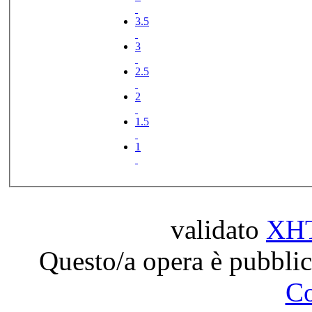
3.5
3
2.5
2
1.5
1
validato
XH
Questo/a opera è pubblic
C