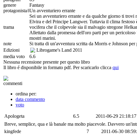
genere
Fantasy
protagonista/i
Un avventuriero errante
Sei un avventuriero errante e da qualche giorno ti trovi n
Elvira e del Principe Langwer. Tuttavia il clima festoso è
trama
vocifera che il colpevole sia il malvagio stregone Helkarr
Allettato dalla promessa dell'oro parti per un pericoloso v
mostri marini.
note
Si tratta di un'avventura scritta da Morris e Johnson per 
Edizioni
Librogame's Land
2011
media voto
6.6
Nessuna recensione presente per questo libro
Il libro é disponibile in formato pdf. Per scaricarlo clicca
qui
commenti
ordina per:
data commento
voto
Apologeta
6.5
2011-06-29 21:18:17
Breve, semplice, qua e là banale ma molto piacevole. Davvero un'i
kingfede
7
2011-06-30 08:59