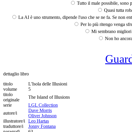
Tutto il male possibile, sono p
Quasi tutta rob
La AI è uno strumento, dipende l'uso che se ne fa. Se non ent
Per lo più ritengo venga sfru
Mi sembrano migliori d
Non ho ancora 
Guarda
dettaglio libro
titolo
L'Isola delle Illusioni
volume
5
titolo
The Island of Illusions
originale
serie
LGL Collection
Dave Morris
autore/i
Oliver Johnson
illustratore/i
Leo Hartas
traduttore/i
Jonny Fontana
paragrafi
63