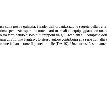
rsa sulla nostra galassia, i leader dell’organizzazione segreta della Ter
ultima speranza: esperto in tutte le arti marziali ed equipaggiato con una s
sta terminando e solo tu ti frapponi tra gli Arcadiani e il completo dom
ama di Fighting Fantasy; lo stesso autore contribuirà alla serie con a
ne italiana come Il pianeta ribelle (DA 19). Una curiosità: stranamente