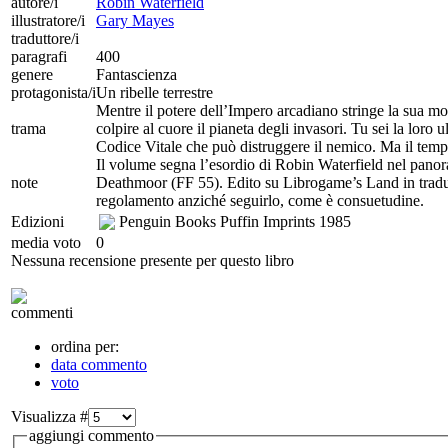
autore/i
Robin Waterfield
illustratore/i
Gary Mayes
traduttore/i
paragrafi
400
genere
Fantascienza
protagonista/i
Un ribelle terrestre
Mentre il potere dell’Impero arcadiano stringe la sua mo
trama
colpire al cuore il pianeta degli invasori. Tu sei la loro 
Codice Vitale che può distruggere il nemico. Ma il tempo 
Il volume segna l’esordio di Robin Waterfield nel panor
note
Deathmoor (FF 55). Edito su Librogame’s Land in traduzio
regolamento anziché seguirlo, come è consuetudine.
Edizioni
Penguin Books Puffin Imprints
1985
media voto
0
Nessuna recensione presente per questo libro
commenti
ordina per:
data commento
voto
Visualizza #
aggiungi commento