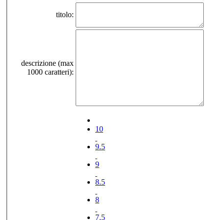
titolo:
descrizione (max
1000 caratteri):
10
9.5
9
8.5
8
7.5