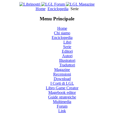
Home
Enciclopedia
Serie
Menu Principale
Home
Chi siamo
Enciclopedia
Libri
Serie
Editori
Autori
Illustratori
Traduttori
Magazine
Recensioni
Download
I Corti di LGL
Libro Game Creator
Magebook editor
Guide strategiche
Multimedia
Forum
Link