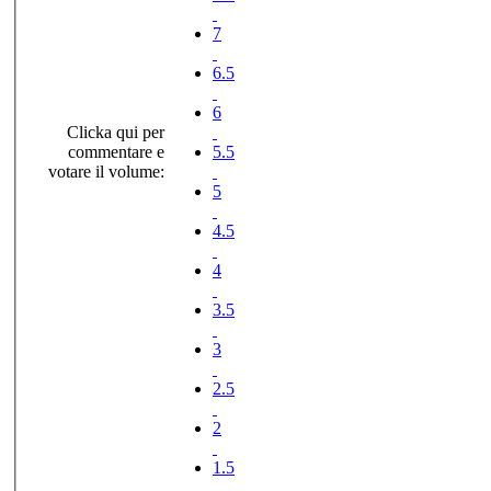
7
6.5
6
Clicka qui per
commentare e
5.5
votare il volume:
5
4.5
4
3.5
3
2.5
2
1.5