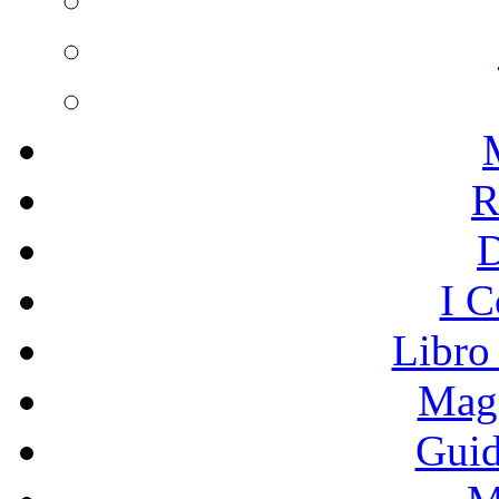
R
I C
Libro
Mage
Guid