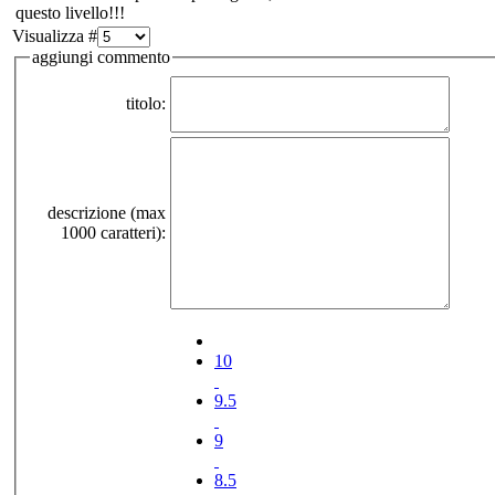
questo livello!!!
Visualizza #
aggiungi commento
titolo:
descrizione (max
1000 caratteri):
10
9.5
9
8.5