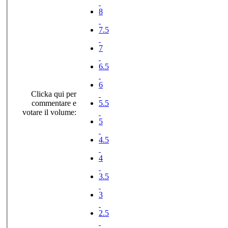
8
7.5
7
6.5
6
Clicka qui per
commentare e
5.5
votare il volume:
5
4.5
4
3.5
3
2.5