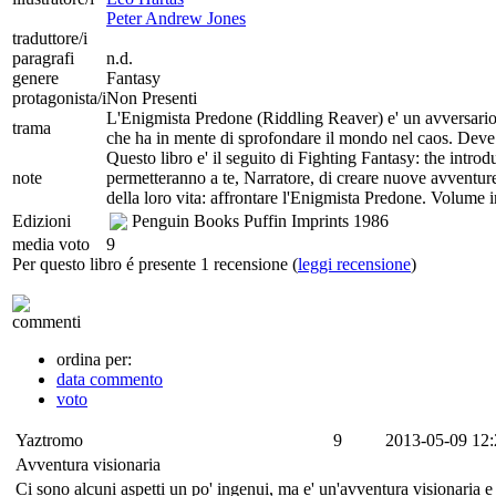
Peter Andrew Jones
traduttore/i
paragrafi
n.d.
genere
Fantasy
protagonista/i
Non Presenti
L'Enigmista Predone (Riddling Reaver) e' un avversario de
trama
che ha in mente di sprofondare il mondo nel caos. Deve e
Questo libro e' il seguito di Fighting Fantasy: the intro
note
permetteranno a te, Narratore, di creare nuove avventure p
della loro vita: affrontare l'Enigmista Predone. Volume in
Edizioni
Penguin Books Puffin Imprints
1986
media voto
9
Per questo libro é presente 1 recensione (
leggi recensione
)
commenti
ordina per:
data commento
voto
Yaztromo
9
2013-05-09 12:
Avventura visionaria
Ci sono alcuni aspetti un po' ingenui, ma e' un'avventura visionaria e