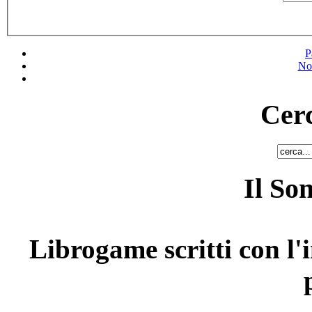
P
No
Cerc
Il So
Librogame scritti con l'i