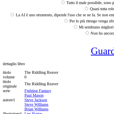
Tutto il male possibile, sono p
Quasi tutta rob
La AI è uno strumento, dipende l'uso che se ne fa. Se non ent
Per lo più ritengo venga sfru
Mi sembrano migliori d
Non ho ancora 
Guarda
dettaglio libro
titolo
The Riddling Reaver
volume
0
titolo
The Riddling Reaver
originale
serie
Fighting Fantasy
Paul Mason
autore/i
Steve Jackson
Steve Williams
Brian Williams
illustratore/i
Leo Hartas