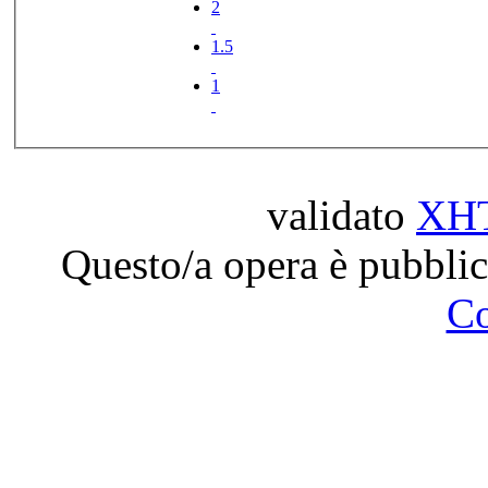
2
1.5
1
validato
XH
Questo/a opera è pubblic
C