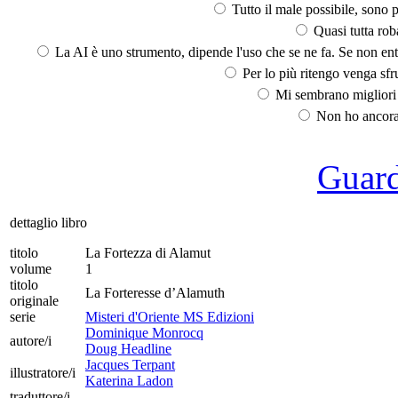
Tutto il male possibile, sono p
Quasi tutta rob
La AI è uno strumento, dipende l'uso che se ne fa. Se non ent
Per lo più ritengo venga sfru
Mi sembrano migliori d
Non ho ancora 
Guarda
dettaglio libro
titolo
La Fortezza di Alamut
volume
1
titolo
La Forteresse d’Alamuth
originale
serie
Misteri d'Oriente MS Edizioni
Dominique Monrocq
autore/i
Doug Headline
Jacques Terpant
illustratore/i
Katerina Ladon
traduttore/i