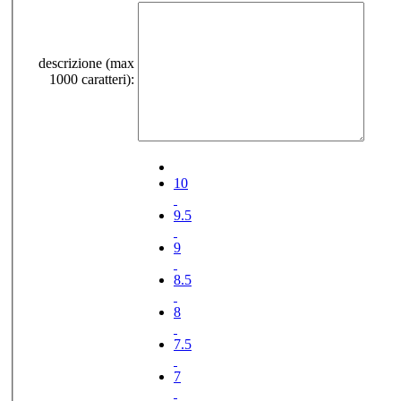
descrizione (max
1000 caratteri):
10
9.5
9
8.5
8
7.5
7