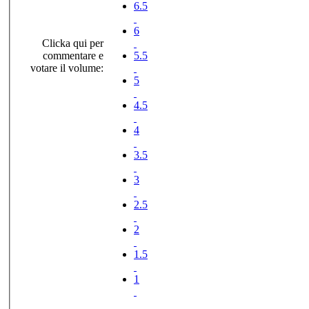
6.5
6
Clicka qui per
commentare e
5.5
votare il volume:
5
4.5
4
3.5
3
2.5
2
1.5
1