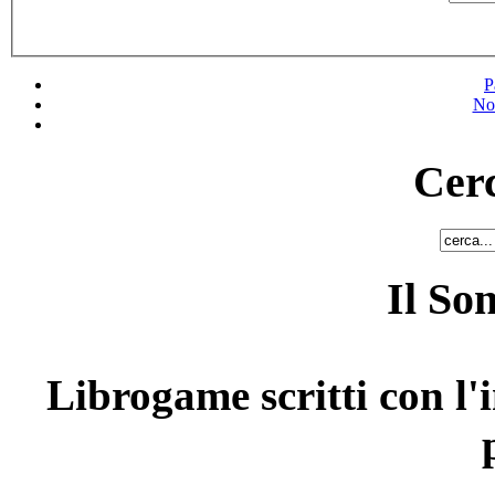
P
No
Cerc
Il So
Librogame scritti con l'i