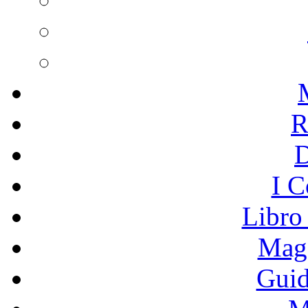
R
I C
Libro
Mage
Guid