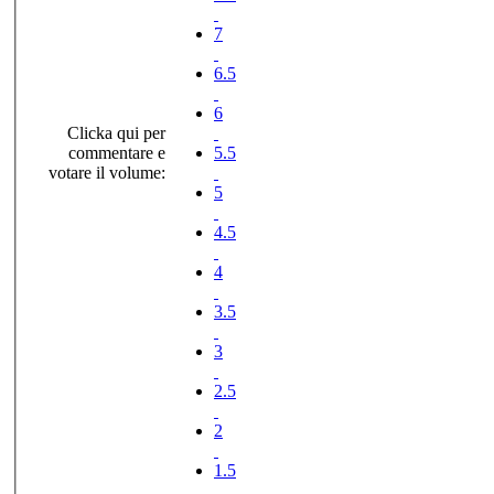
7
6.5
6
Clicka qui per
commentare e
5.5
votare il volume:
5
4.5
4
3.5
3
2.5
2
1.5