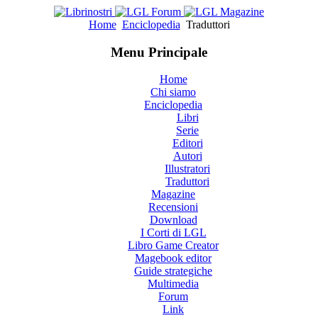
Home
Enciclopedia
Traduttori
Menu Principale
Home
Chi siamo
Enciclopedia
Libri
Serie
Editori
Autori
Illustratori
Traduttori
Magazine
Recensioni
Download
I Corti di LGL
Libro Game Creator
Magebook editor
Guide strategiche
Multimedia
Forum
Link