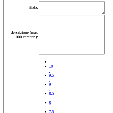
titolo:
descrizione (max
1000 caratteri):
10
9.5
9
8.5
8
7.5