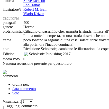
autore/i
Steve Jackson
Leo Hartas
illustratore/i
Robert M. Ball
Vlado Krizan
traduttore/i
paragrafi
400
genere
Horror
protagonista/i
Cittadino di passaggio che, smarrita la strada, finisce all
In una notte di tempesta, su una strada deserta che non co
trama
poco lontano la sagoma di una casa isolata: forse troverai
alla porta: ora l'incubo comincia!
note
Riedizione Scholastic, cambiano le illustrazioni, la cope
Edizioni
Scholastic Publishing
2017
media voto
0
Nessuna recensione presente per questo libro
commenti
ordina per:
data commento
voto
Visualizza #
aggiungi commento