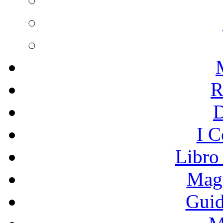
R
I C
Libro
Mage
Guid