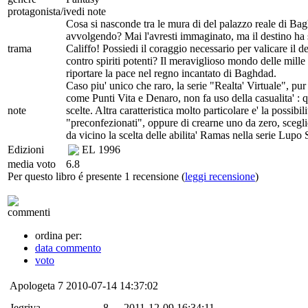
protagonista/i
vedi note
Cosa si nasconde tra le mura di del palazzo reale di Bagh
avvolgendo? Mai l'avresti immaginato, ma il destino ha sc
trama
Califfo! Possiedi il coraggio necessario per valicare il d
contro spiriti potenti? Il meraviglioso mondo delle mille 
riportare la pace nel regno incantato di Baghdad.
Caso piu' unico che raro, la serie "Realta' Virtuale", pu
come Punti Vita e Denaro, non fa uso della casualita' : q
note
scelte. Altra caratteristica molto particolare e' la possibil
"preconfezionati", oppure di crearne uno da zero, sceglie
da vicino la scelta delle abilita' Ramas nella serie Lupo S
Edizioni
EL
1996
media voto
6.8
Per questo libro é presente 1 recensione (
leggi recensione
)
commenti
ordina per:
data commento
voto
Apologeta
7
2010-07-14 14:37:02
Jegriva
8
2011-12-09 16:34:11