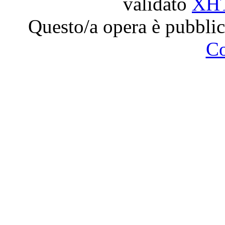
validato
XH
Questo/a opera è pubblic
C