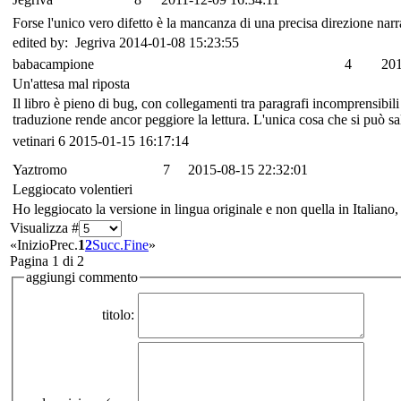
Forse l'unico vero difetto è la mancanza di una precisa direzione narra
edited by: Jegriva 2014-01-08 15:23:55
babacampione
4
201
Un'attesa mal riposta
Il libro è pieno di bug, con collegamenti tra paragrafi incomprensibil
traduzione rende ancor peggiore la lettura. L'unica cosa che si può sal
vetinari
6
2015-01-15 16:17:14
Yaztromo
7
2015-08-15 22:32:01
Leggiocato volentieri
Ho leggiocato la versione in lingua originale e non quella in Italiano,
Visualizza #
«
Inizio
Prec.
1
2
Succ.
Fine
»
Pagina 1 di 2
aggiungi commento
titolo: