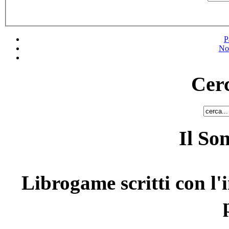
P
No
Cerc
Il So
Librogame scritti con l'i