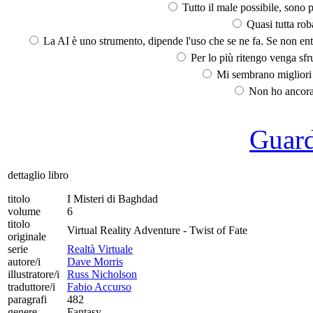
Tutto il male possibile, sono p
Quasi tutta rob
La AI è uno strumento, dipende l'uso che se ne fa. Se non ent
Per lo più ritengo venga sfru
Mi sembrano migliori d
Non ho ancora 
Guarda
dettaglio libro
titolo
I Misteri di Baghdad
volume
6
titolo
Virtual Reality Adventure - Twist of Fate
originale
serie
Realtà Virtuale
autore/i
Dave Morris
illustratore/i
Russ Nicholson
traduttore/i
Fabio Accurso
paragrafi
482
genere
Fantasy