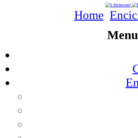
Home
Encic
Menu 
C
En