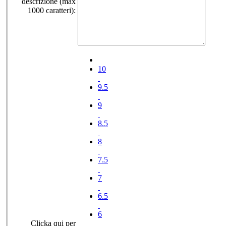
descrizione (max
1000 caratteri):
10
9.5
9
8.5
8
7.5
7
6.5
6
Clicka qui per