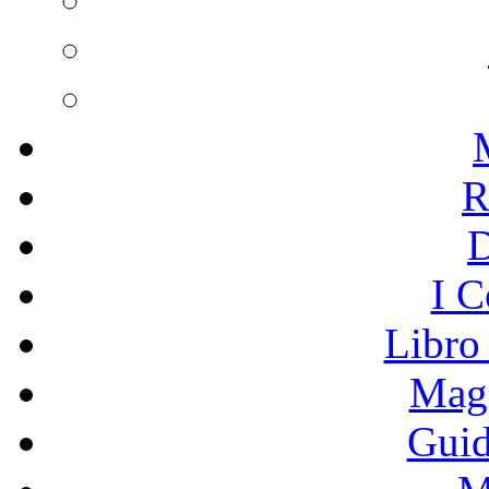
R
I C
Libro
Mage
Guid