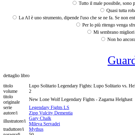
Tutto il male possibile, sono p
Quasi tutta rob
La AI è uno strumento, dipende l'uso che se ne fa. Se non ent
Per lo più ritengo venga sfru
Mi sembrano migliori d
Non ho ancora 
Guarda
dettaglio libro
titolo
Lupo Solitario Legendary Fights: Lupo Solitario vs. He
volume
2
titolo
New Lone Wolf Legendary Fights - Zagarna Helghast
originale
serie
Legendary Fights LS
autore/i
Zipp Vulcity Dementia
Gary Chalk
illustratore/i
Mileva Servadei
traduttore/i
Mythus
paragrafi
50