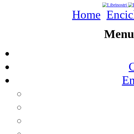
Home
Encic
Menu 
C
En