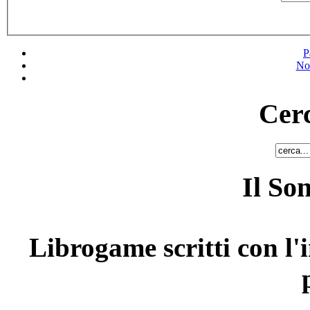
P
No
Cerc
Il So
Librogame scritti con l'i