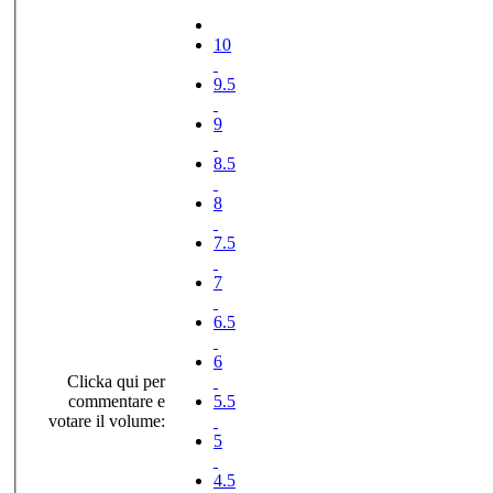
10
9.5
9
8.5
8
7.5
7
6.5
6
Clicka qui per
commentare e
5.5
votare il volume:
5
4.5