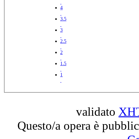
4
3.5
3
2.5
2
1.5
1
validato
XH
Questo/a opera è pubblic