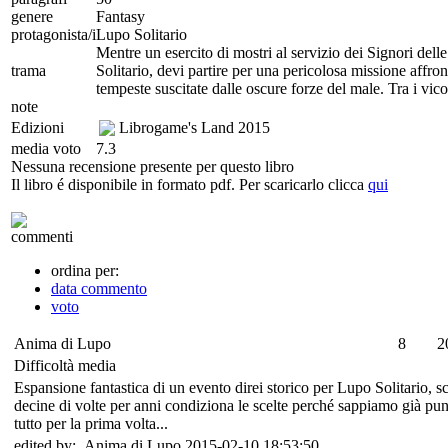
genere
Fantasy
protagonista/i
Lupo Solitario
Mentre un esercito di mostri al servizio dei Signori del
trama
Solitario, devi partire per una pericolosa missione affron
tempeste suscitate dalle oscure forze del male. Tra i vic
note
Edizioni
Librogame's Land
2015
media voto
7.3
Nessuna recensione presente per questo libro
Il libro é disponibile in formato pdf. Per scaricarlo clicca
qui
commenti
ordina per:
data commento
voto
Anima di Lupo
8
2
Difficoltà media
Espansione fantastica di un evento direi storico per Lupo Solitario, scr
decine di volte per anni condiziona le scelte perché sappiamo già punt
tutto per la prima volta...
edited by: Anima di Lupo 2015-02-10 18:53:50