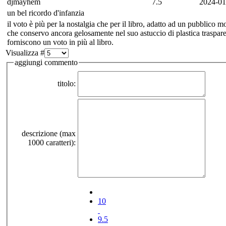
djmayhem
7.5
2024-01
un bel ricordo d'infanzia
il voto è più per la nostalgia che per il libro, adatto ad un pubblico 
che conservo ancora gelosamente nel suo astuccio di plastica trasparent
forniscono un voto in più al libro.
Visualizza #
aggiungi commento
titolo:
descrizione (max
1000 caratteri):
10
9.5