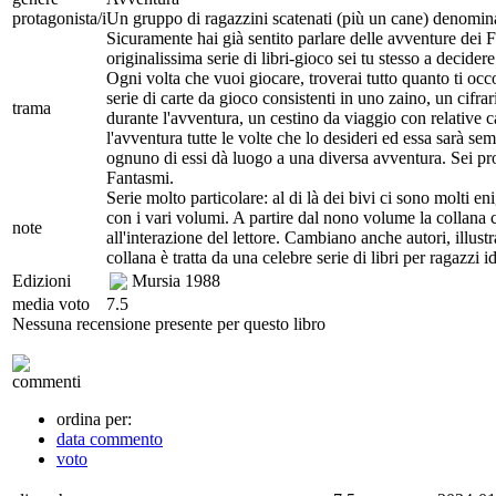
protagonista/i
Un gruppo di ragazzini scatenati (più un cane) denominat
Sicuramente hai già sentito parlare delle avventure dei Fa
originalissima serie di libri-gioco sei tu stesso a decide
Ogni volta che vuoi giocare, troverai tutto quanto ti occor
serie di carte da gioco consistenti in uno zaino, un cifra
trama
durante l'avventura, un cestino da viaggio con relative c
l'avventura tutte le volte che lo desideri ed essa sarà se
ognuno di essi dà luogo a una diversa avventura. Sei pron
Fantasmi.
Serie molto particolare: al di là dei bivi ci sono molti 
con i vari volumi. A partire dal nono volume la collana
note
all'interazione del lettore. Cambiano anche autori, illus
collana è tratta da una celebre serie di libri per ragazzi i
Edizioni
Mursia
1988
media voto
7.5
Nessuna recensione presente per questo libro
commenti
ordina per:
data commento
voto