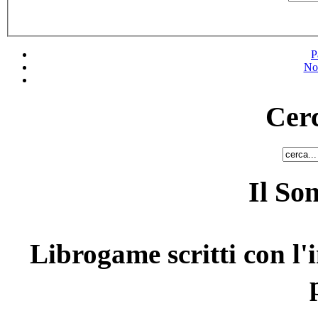
P
No
Cerc
Il So
Librogame scritti con l'i