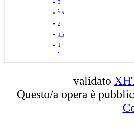
3
2.5
2
1.5
1
validato
XH
Questo/a opera è pubblic
C