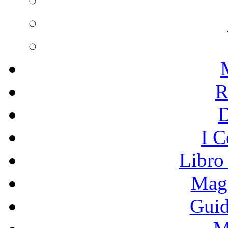
R
I C
Libro
Mage
Guid