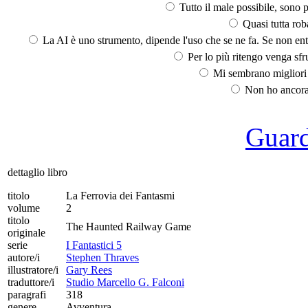
Tutto il male possibile, sono p
Quasi tutta rob
La AI è uno strumento, dipende l'uso che se ne fa. Se non ent
Per lo più ritengo venga sfru
Mi sembrano migliori d
Non ho ancora 
Guarda
dettaglio libro
titolo
La Ferrovia dei Fantasmi
volume
2
titolo
The Haunted Railway Game
originale
serie
I Fantastici 5
autore/i
Stephen Thraves
illustratore/i
Gary Rees
traduttore/i
Studio Marcello G. Falconi
paragrafi
318
genere
Avventura