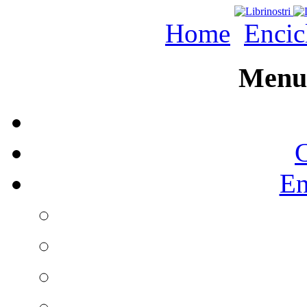
Home
Encic
Menu 
C
En