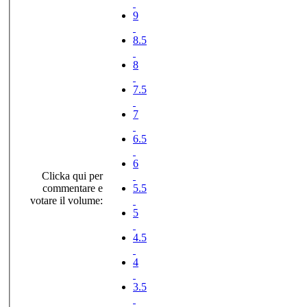
9
8.5
8
7.5
7
6.5
6
Clicka qui per
commentare e
5.5
votare il volume:
5
4.5
4
3.5