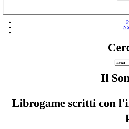
P
No
Cerc
Il So
Librogame scritti con l'i