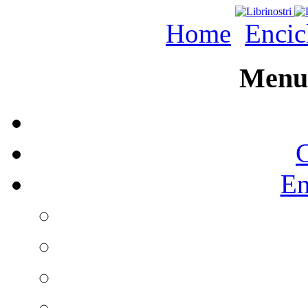
Home
Encic
Menu 
C
En