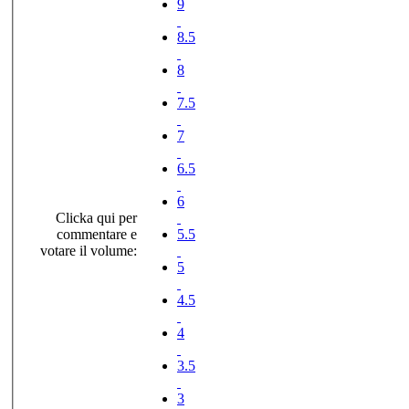
9
8.5
8
7.5
7
6.5
6
Clicka qui per
commentare e
5.5
votare il volume:
5
4.5
4
3.5
3