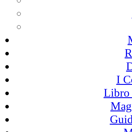
R
I C
Libro
Mage
Guid