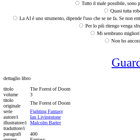
Tutto il male possibile, sono p
Quasi tutta rob
La AI è uno strumento, dipende l'uso che se ne fa. Se non ent
Per lo più ritengo venga sfru
Mi sembrano migliori d
Non ho ancora 
Guarda
dettaglio libro
titolo
The Forest of Doom
volume
3
titolo
The Forest of Doom
originale
serie
Fighting Fantasy
autore/i
Ian Livingstone
illustratore/i
Malcolm Barter
traduttore/i
paragrafi
400
genere
Fantasy