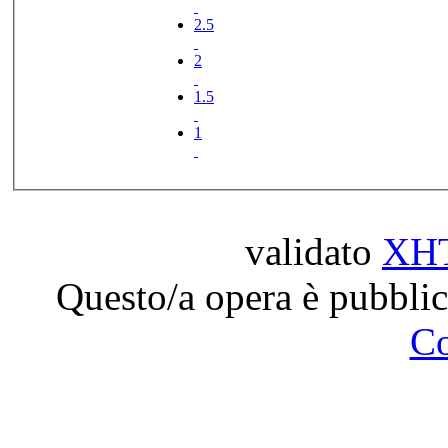
2.5
2
1.5
1
validato
XH
Questo/a opera è pubblic
C