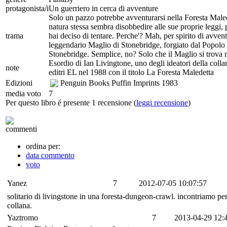
protagonista/i
Un guerriero in cerca di avventure
Solo un pazzo potrebbe avventurarsi nella Foresta Maledet
natura stessa sembra disobbedire alle sue proprie leggi,
trama
hai deciso di tentare. Perche'? Mah, per spirito di avven
leggendario Maglio di Stonebridge, forgiato dal Popolo de
Stonebridge. Semplice, no? Solo che il Maglio si trova n
Esordio di Ian Livingtone, uno degli ideatori della collana
note
editri EL nel 1988 con il titolo La Foresta Maledetta
Edizioni
Penguin Books Puffin Imprints
1983
media voto
7
Per questo libro é presente 1 recensione (
leggi recensione
)
commenti
ordina per:
data commento
voto
Yanez
7
2012-07-05 10:07:57
solitario di livingstone in una foresta-dungeon-crawl. incontriamo pe
collana.
Yaztromo
7
2013-04-29 12: