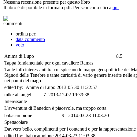
Nessuna recensione presente per questo libro
Il libro é disponibile in formato pdf. Per scaricarlo clicca
qui
commenti
ordina per:
data commento
voto
Anima di Lupo
8.5
Tappa fondamentale per ogni cavaliere Ramas
Tante info interessanti tra cui spiccano le mappe geo-politiche del M
Signori delle Tenebre e tante curiositá di vario genere inserite nelle
nei panni del mago.
edited by: Anima di Lupo 2013-05-30 11:22:57
mike all angel
7
2013-12-02 19:39:38
Interessante
L'avventura di Banedon è piacevole, ma troppo corta
babacampione
9
2014-03-23 11:03:20
Spettacolare
Davvero bello, complimenti per i contenuti e per la rappresentazione 
edited by: babacampione 2014-03-23 11:03:38