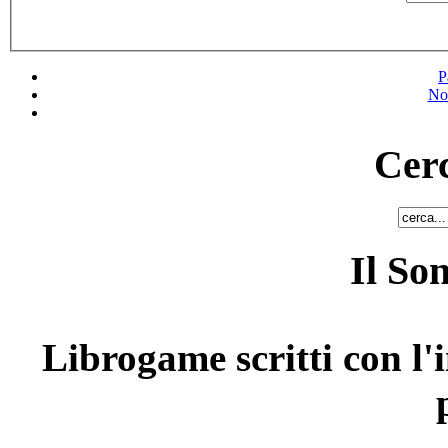
P
No
Cerc
Il So
Librogame scritti con l'i