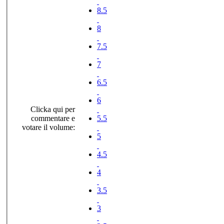
8.5
8
7.5
7
6.5
6
Clicka qui per
commentare e
5.5
votare il volume:
5
4.5
4
3.5
3