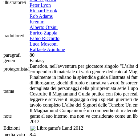
illustratore/i
Peter Lyon
Richard Hook
Rob Adams
Krenim
Alberto Orsini
Enrico Zappia
traduttore/i
Fabio Riccardo
Luca Mosconi
Raffaele Aquilone
paragrafi
80
genere
Fantasy
Banedon, nell'avventura per giocatore singolo "L’alba de
protagonista/i
compendio di materiale di vario genere dedicato al Ma
Finalmente in italiano la splendida guida illustrata al 
di librogame, giochi di ruolo e narrativa sword & sorcer
dettagliata dei personaggi della pluripremiata serie Lupo
trama
Costruire il Magnamund Guida pratica con foto per real
leggere e scrivere il linguaggio degli spietati guerrieri
tavolo completo L’alba dei Signori delle Tenebre Un emoz
Il Magnamund Companion è un compendio di materiale d
note
game al suo interno, ma non va considerato come un libr
2012.
Edizioni
Librogame's Land
2012
media voto
8.4