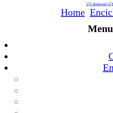
Home
Encic
Menu 
C
En