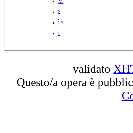
2.5
2
1.5
1
validato
XH
Questo/a opera è pubblic
C