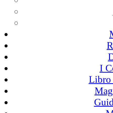
R
I C
Libro
Mage
Guid