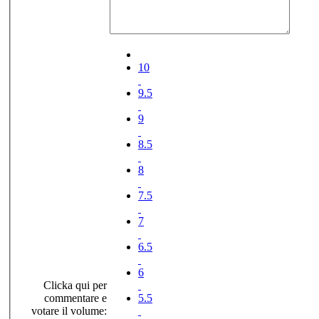
10
9.5
9
8.5
8
7.5
7
6.5
6
Clicka qui per
commentare e
5.5
votare il volume: