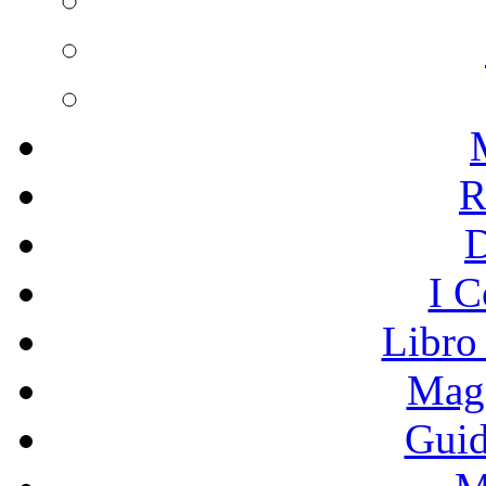
R
I C
Libro
Mage
Guid