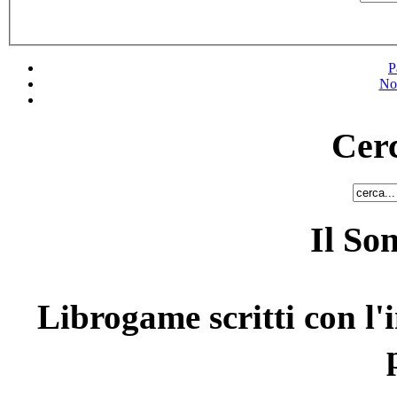
P
No
Cerc
Il So
Librogame scritti con l'i