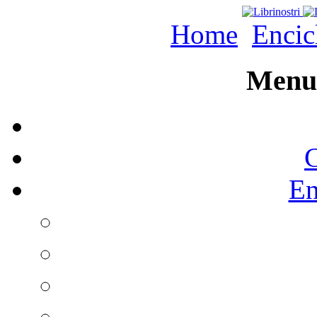
Home
Encic
Menu 
C
En