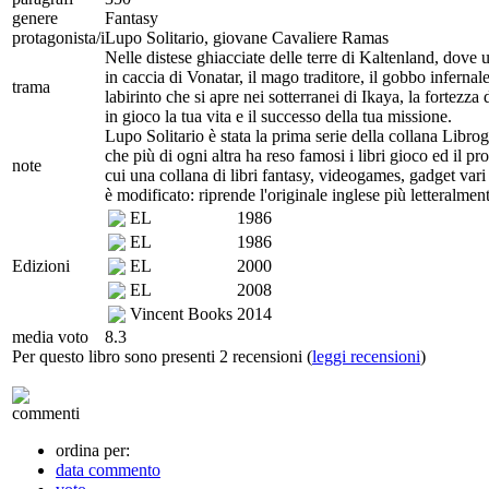
genere
Fantasy
protagonista/i
Lupo Solitario, giovane Cavaliere Ramas
Nelle distese ghiacciate delle terre di Kaltenland, dove u
in caccia di Vonatar, il mago traditore, il gobbo infernal
trama
labirinto che si apre nei sotterranei di Ikaya, la fortezz
in gioco la tua vita e il successo della tua missione.
Lupo Solitario è stata la prima serie della collana Libro
che più di ogni altra ha reso famosi i libri gioco ed il pr
note
cui una collana di libri fantasy, videogames, gadget var
è modificato: riprende l'originale inglese più letteralmen
EL
1986
EL
1986
Edizioni
EL
2000
EL
2008
Vincent Books
2014
media voto
8.3
Per questo libro sono presenti 2 recensioni (
leggi recensioni
)
commenti
ordina per:
data commento