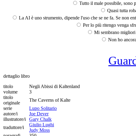
Tutto il male possibile, sono p
Quasi tutta rob
La AI è uno strumento, dipende l'uso che se ne fa. Se non ent
Per lo più ritengo venga sfru
Mi sembrano migliori d
Non ho ancora 
Guarda
dettaglio libro
titolo
Negli Abissi di Kaltenland
volume
3
titolo
The Caverns of Kalte
originale
serie
Lupo Solitario
autore/i
Joe Dever
illustratore/i
Gary Chalk
Giulio Lughi
traduttore/i
Judy Moss
paragrafi
350