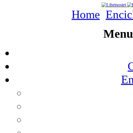
Home
Encic
Menu 
C
En