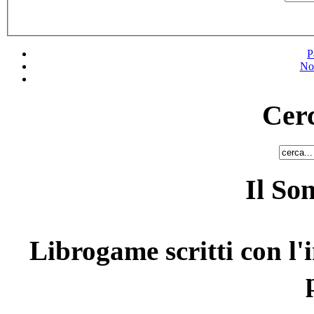
P
No
Cerc
Il So
Librogame scritti con l'i