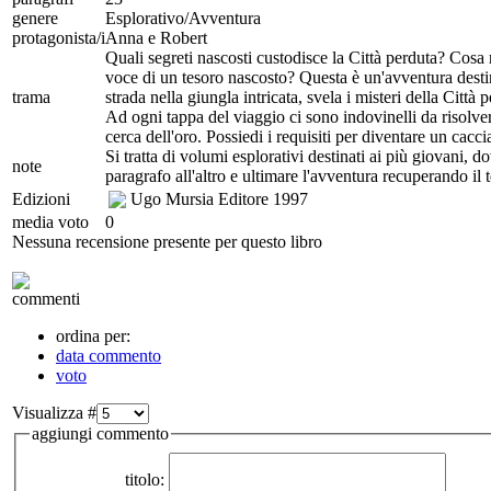
genere
Esplorativo/Avventura
protagonista/i
Anna e Robert
Quali segreti nascosti custodisce la Città perduta? Cosa ne
voce di un tesoro nascosto? Questa è un'avventura destina
trama
strada nella giungla intricata, svela i misteri della Città
Ad ogni tappa del viaggio ci sono indovinelli da risolvere,
cerca dell'oro. Possiedi i requisiti per diventare un cacc
Si tratta di volumi esplorativi destinati ai più giovani, 
note
paragrafo all'altro e ultimare l'avventura recuperando il 
Edizioni
Ugo Mursia Editore
1997
media voto
0
Nessuna recensione presente per questo libro
commenti
ordina per:
data commento
voto
Visualizza #
aggiungi commento
titolo: