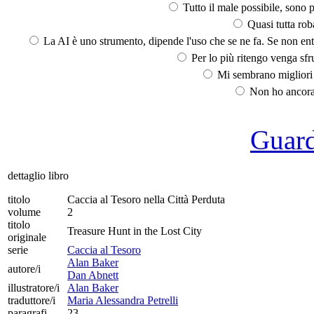
Tutto il male possibile, sono p
Quasi tutta rob
La AI è uno strumento, dipende l'uso che se ne fa. Se non ent
Per lo più ritengo venga sfru
Mi sembrano migliori d
Non ho ancora 
Guarda
dettaglio libro
titolo
Caccia al Tesoro nella Città Perduta
volume
2
titolo
Treasure Hunt in the Lost City
originale
serie
Caccia al Tesoro
Alan Baker
autore/i
Dan Abnett
illustratore/i
Alan Baker
traduttore/i
Maria Alessandra Petrelli
paragrafi
23