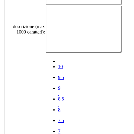
descrizione (max
1000 caratteri):
10
9.5
9
8.5
8
7.5
7