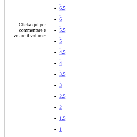
6.5
6
Clicka qui per
commentare e
5.5
votare il volume:
5
4.5
4
3.5
3
2.5
2
1.5
1