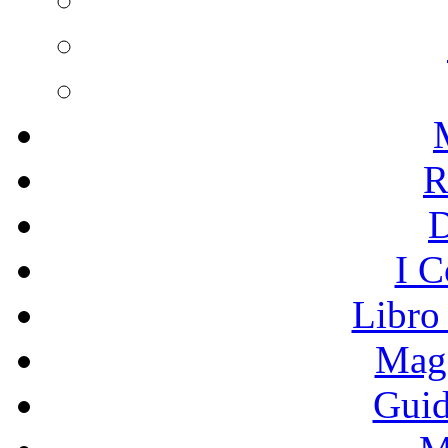
R
I C
Libro
Mage
Guid