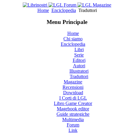
Home
Enciclopedia
Traduttori
Menu Principale
Home
Chi siamo
Enciclopedia
Libri
Serie
Editori
Autori
Illustratori
Traduttori
Magazine
Recensioni
Download
I Corti di LGL
Libro Game Creator
Magebook editor
Guide strategiche
Multimedia
Forum
Link