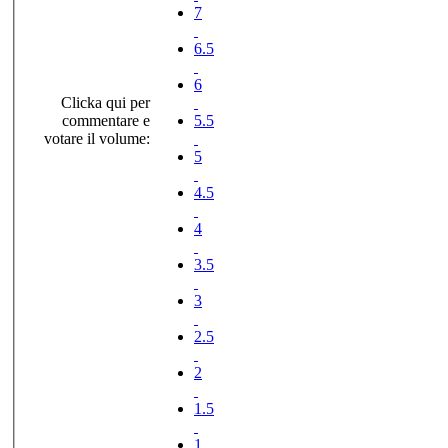
7
6.5
6
Clicka qui per
commentare e
5.5
votare il volume:
5
4.5
4
3.5
3
2.5
2
1.5
1