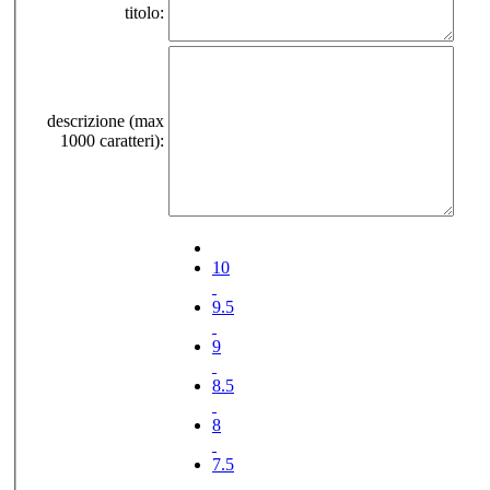
titolo:
descrizione (max
1000 caratteri):
10
9.5
9
8.5
8
7.5