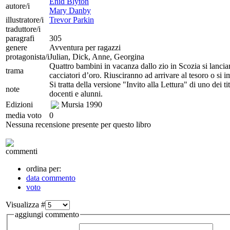
Enid Blyton
autore/i
Mary Danby
illustratore/i
Trevor Parkin
traduttore/i
paragrafi
305
genere
Avventura per ragazzi
protagonista/i
Julian, Dick, Anne, Georgina
Quattro bambini in vacanza dallo zio in Scozia si lanciano 
trama
cacciatori d’oro. Riusciranno ad arrivare al tesoro o si i
Si tratta della versione "Invito alla Lettura" di uno dei t
note
docenti e alunni.
Edizioni
Mursia
1990
media voto
0
Nessuna recensione presente per questo libro
commenti
ordina per:
data commento
voto
Visualizza #
aggiungi commento