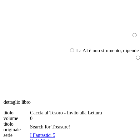
T
La AI è uno strumento, dipende l
dettaglio libro
titolo
Caccia al Tesoro - Invito alla Lettura
volume
0
titolo
Search for Treasure!
originale
serie
I Fantastici 5