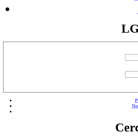
LG
P
No
Cerc