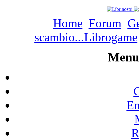
Home
Forum
Ge
scambio...Librogame
Menu 
C
En
R