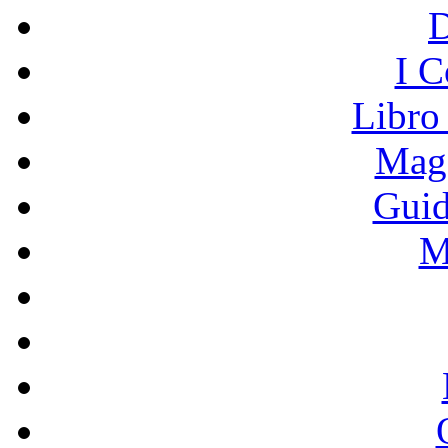
I C
Libro
Mage
Guid
M