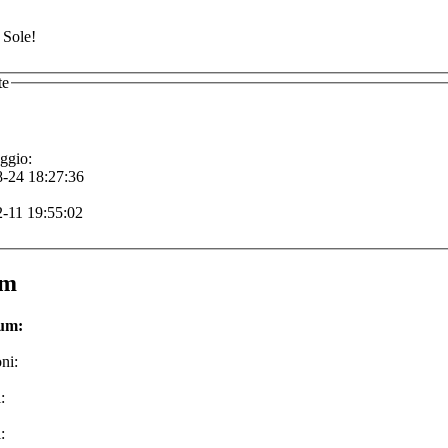
 Sole!
te
ggio:
-24 18:27:36
-11 19:55:02
um
rum:
ni:
:
: