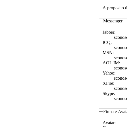
A proposito d
Messenger
Jabber:
sconos
ICQ:
sconos
MSN:
sconos
AOL IM:
sconos
Yahoo:
sconos
XFire:
sconos
Skype:
sconos
Firma e Avat
Avatar: