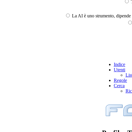
T
La AI è uno strumento, dipende l
Indice
Utenti
Lis
Regole
Cerca
Ric