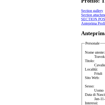
Profilo: 
Section gallery
Section attachm
SECTION PO
Anteprima Profi
Anteprima
Personale
Nome utente:
Travok
Titolo:
Cavalie
Località:
Friuli
Sito Web:
Sesso:
Uomo
Data di Nasci
Jan-11
Interessi: