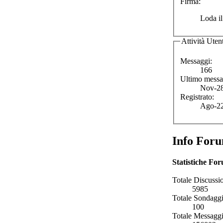
Firma:
Loda il
Attività Uten
Messaggi:
166
Ultimo messa
Nov-28
Registrato:
Ago-22
Info For
Statistiche Fo
Totale Discussio
5985
Totale Sondaggi
100
Totale Messaggi