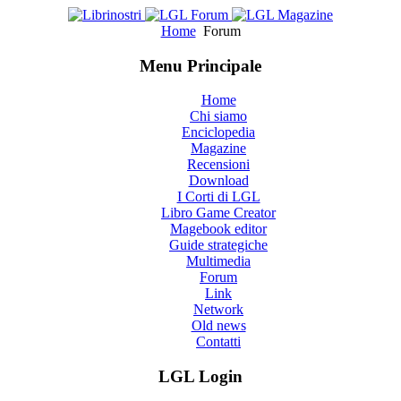
Home
Forum
Menu Principale
Home
Chi siamo
Enciclopedia
Magazine
Recensioni
Download
I Corti di LGL
Libro Game Creator
Magebook editor
Guide strategiche
Multimedia
Forum
Link
Network
Old news
Contatti
LGL Login