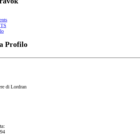
Travok
ents
STS
lo
 Profilo
re di Lordran
ta:
-94