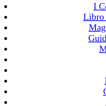
I C
Libro
Mage
Guid
M