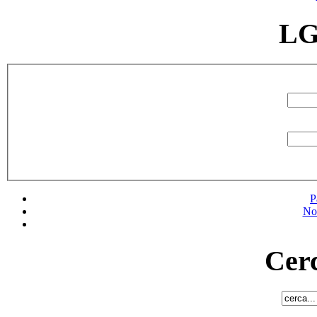
LG
P
No
Cerc