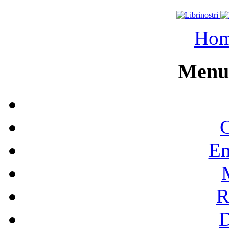
Ho
Menu 
C
En
R