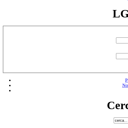
LG
P
No
Cerc