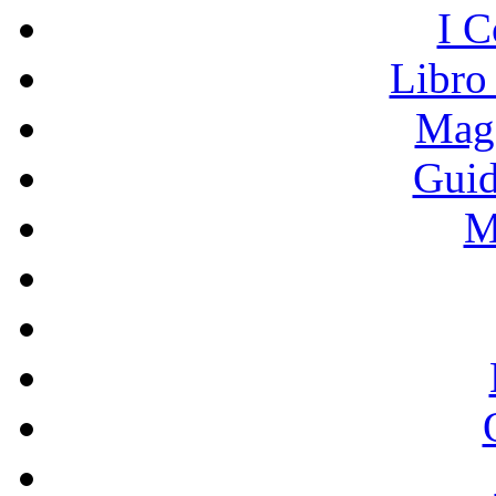
I C
Libro
Mage
Guid
M