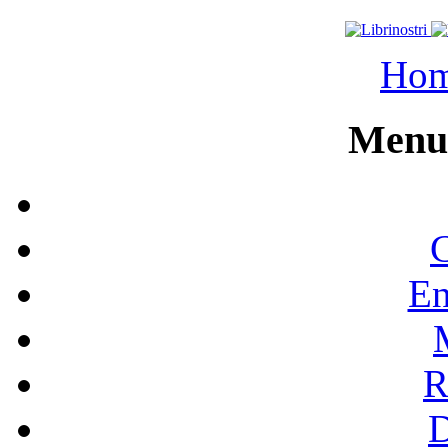
Ho
Menu 
C
En
R