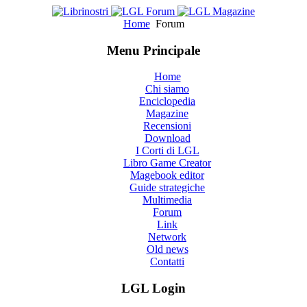
Home
Forum
Menu Principale
Home
Chi siamo
Enciclopedia
Magazine
Recensioni
Download
I Corti di LGL
Libro Game Creator
Magebook editor
Guide strategiche
Multimedia
Forum
Link
Network
Old news
Contatti
LGL Login