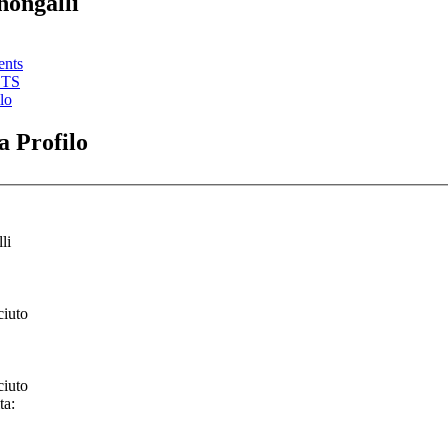
hongalli
ents
STS
lo
 Profilo
li
ciuto
ciuto
ta: