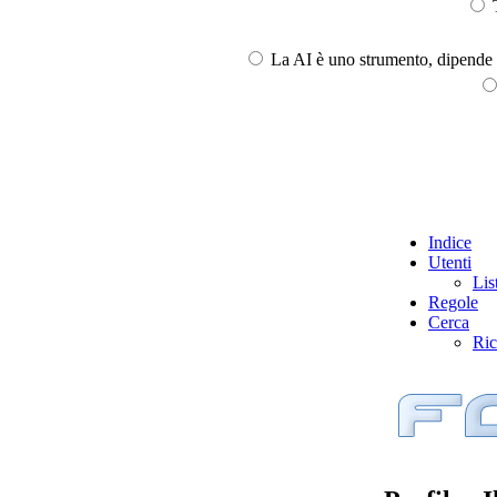
T
La AI è uno strumento, dipende l
Indice
Utenti
Lis
Regole
Cerca
Ric