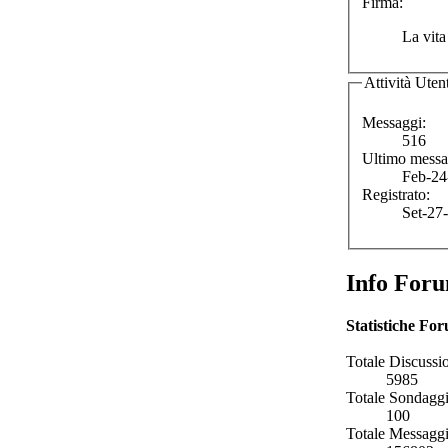
Firma:
La vita
Attività Uten
Messaggi:
516
Ultimo messa
Feb-24
Registrato:
Set-27
Info For
Statistiche Fo
Totale Discussio
5985
Totale Sondaggi
100
Totale Messaggi