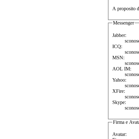
A proposito d
Messenger
Jabber:
sconos
ICQ:
sconos
MSN:
sconos
AOL IM:
sconos
Yahoo:
sconos
XFire:
sconos
Skype:
sconos
Firma e Avat
Avatar: