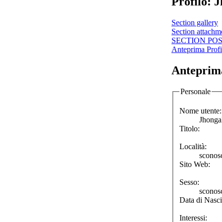
Profilo: J
Section gallery
Section attachm
SECTION PO
Anteprima Profi
Anteprima
Personale
Nome utente:
Jhongal
Titolo:
Località:
sconos
Sito Web:
Sesso:
sconos
Data di Nasci
Interessi: