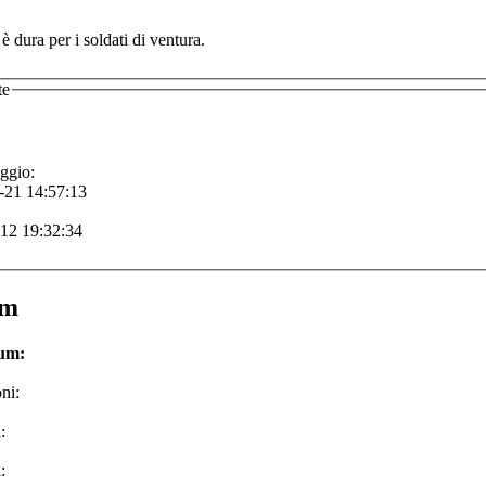
 è dura per i soldati di ventura.
te
ggio:
-21 14:57:13
-12 19:32:34
um
rum:
ni:
:
: