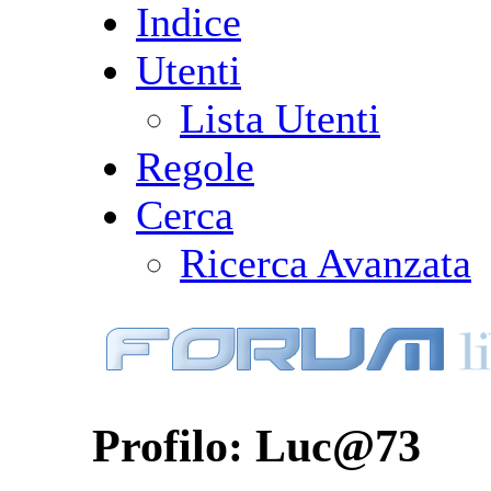
Indice
Utenti
Lista Utenti
Regole
Cerca
Ricerca Avanzata
Profilo: Luc@73