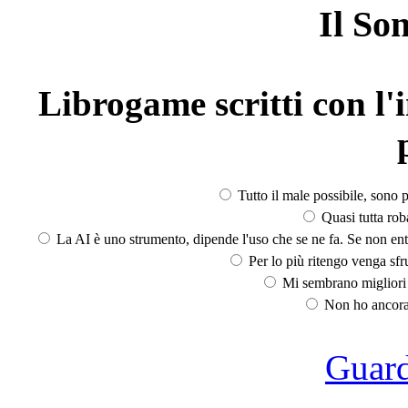
Il So
Librogame scritti con l'i
Tutto il male possibile, sono p
Quasi tutta rob
La AI è uno strumento, dipende l'uso che se ne fa. Se non ent
Per lo più ritengo venga sfru
Mi sembrano migliori d
Non ho ancora 
Guarda