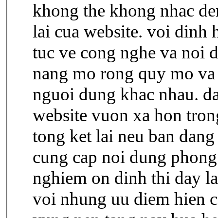
khong the khong nhac den
lai cua website. voi dinh
tuc ve cong nghe va noi 
nang mo rong quy mo va 
nguoi dung khac nhau. da
website vuon xa hon trong
tong ket lai neu ban dang
cung cap noi dung phong p
nghiem on dinh thi day la
voi nhung uu diem hien c