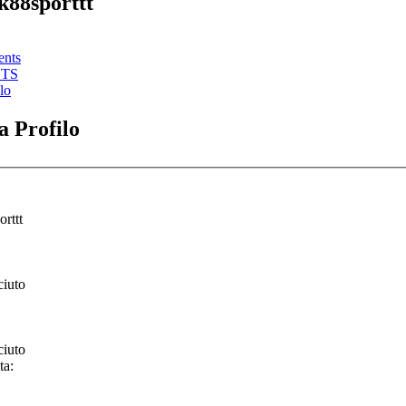
nk88sporttt
ents
STS
lo
 Profilo
rttt
ciuto
ciuto
ta: