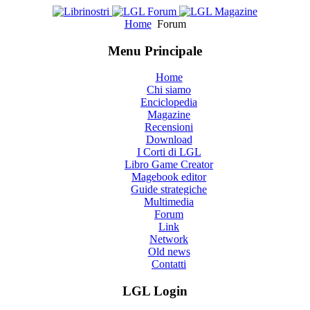
Home
Forum
Menu Principale
Home
Chi siamo
Enciclopedia
Magazine
Recensioni
Download
I Corti di LGL
Libro Game Creator
Magebook editor
Guide strategiche
Multimedia
Forum
Link
Network
Old news
Contatti
LGL Login