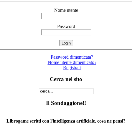
Nome utente
Password
Password dimenticata?
Nome utente dimenticato?
Registrati
Cerca nel sito
Il Sondaggione!!
Librogame scritti con l'intelligenza artificiale, cosa ne pensi?