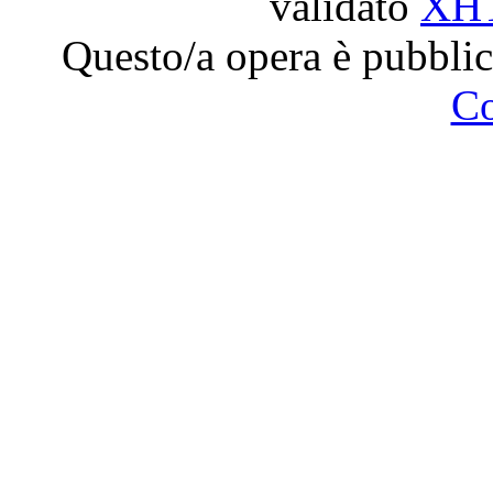
validato
XH
Questo/a opera è pubblic
C