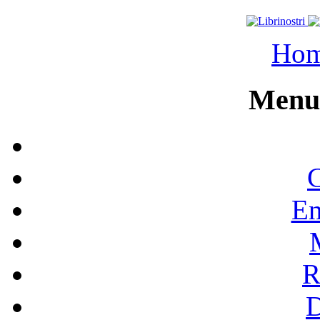
Ho
Menu 
C
En
R