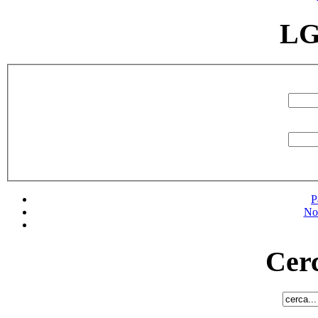
LG
P
No
Cerc