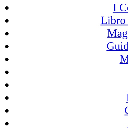
I C
Libro
Mage
Guid
M