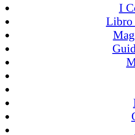
I C
Libro
Mage
Guid
M