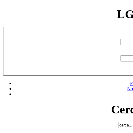
LG
P
No
Cerc