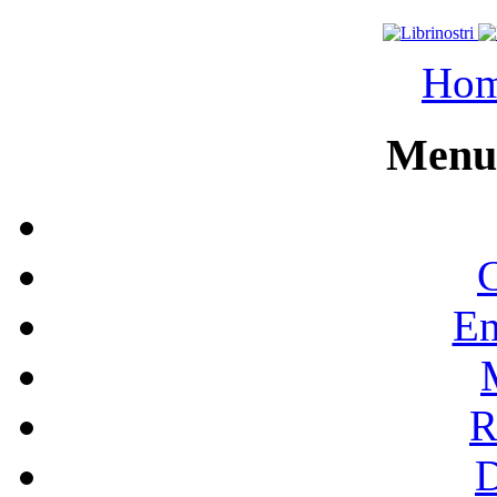
Ho
Menu 
C
En
R