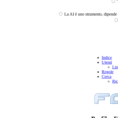
T
La AI è uno strumento, dipende l
Indice
Utenti
Lis
Regole
Cerca
Ric