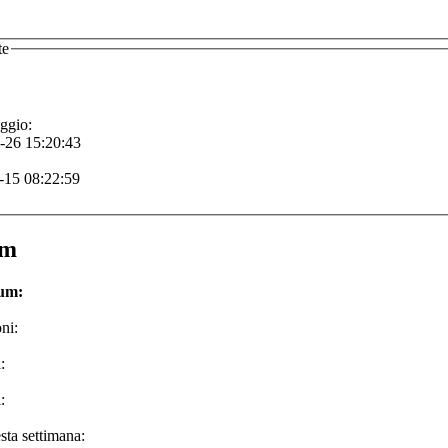
te
ggio:
-26 15:20:43
-15 08:22:59
um
rum:
ni:
:
:
sta settimana: