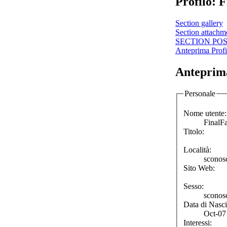
Profilo: 
Section gallery
Section attachm
SECTION PO
Anteprima Profi
Anteprima
Personale
Nome utente:
FinalF
Titolo:
Località:
sconos
Sito Web:
Sesso:
sconos
Data di Nasci
Oct-07
Interessi: