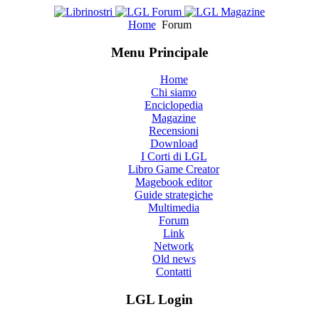
Home
Forum
Menu Principale
Home
Chi siamo
Enciclopedia
Magazine
Recensioni
Download
I Corti di LGL
Libro Game Creator
Magebook editor
Guide strategiche
Multimedia
Forum
Link
Network
Old news
Contatti
LGL Login