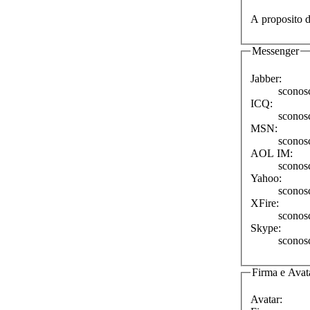
A proposito d
Messenger
Jabber:
sconos
ICQ:
sconos
MSN:
sconos
AOL IM:
sconos
Yahoo:
sconos
XFire:
sconos
Skype:
sconos
Firma e Avat
Avatar: